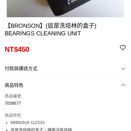
【BRONSON】(這是洗培林的盒子)
BEARINGS CLEANING UNIT
NT$450
付款與運送方式
付款方式
商品特色
信用卡一次付款
商品編號
信用卡分期付款
7039577
12 期 0 利率 每期
NT$37
21家銀行
商品特色
24 期 0 利率 每期
NT$18
20家銀行
合作金庫商業銀行
第一商業銀行
99992916-112333
華南商業銀行
彰化商業銀行
合作金庫商業銀行
第一商業銀行
超商取貨付款
這是洗培林的盒子，裡面沒有培林
上海商業儲蓄銀行
台北富邦商業銀行