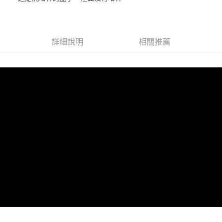
華南商業銀行
彰化商業銀行
國泰世華商業銀行
兆豐國際商業銀行
LINE Pay
上海商業儲蓄銀行
台北富邦商業銀行
臺灣中小企業銀行
台中商業銀行
兆豐國際商業銀行
臺灣中小企業銀行
匯豐（台灣）商業銀行
華泰商業銀行
Apple Pay
台中商業銀行
匯豐（台灣）商業銀行
聯邦商業銀行
遠東國際商業銀行
詳細說明
相關推薦
華泰商業銀行
聯邦商業銀行
街口支付
元大商業銀行
永豐商業銀行
遠東國際商業銀行
元大商業銀行
玉山商業銀行
星展（台灣）商業銀行
永豐商業銀行
玉山商業銀行
悠遊付
台新國際商業銀行
中國信託商業銀行
星展（台灣）商業銀行
台新國際商業銀行
台灣樂天信用卡公司
中國信託商業銀行
台灣樂天信用卡公司
Google Pay
ATM付款
運送方式
全家取貨付款
每筆NT$60
7-11取貨付款
每筆NT$60
新竹貨運宅配 (需店面取貨請聯絡客服呦~~收到通知後再請前往門