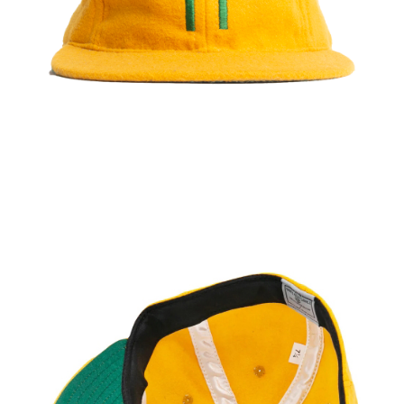
新竹貨運宅配 (需店面取貨請聯絡客服呦~~收到通知後再請前往門
市取貨!)
每筆NT$80
離島新竹物流宅配
每筆NT$150