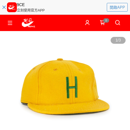
9CE
開啟APP
立刻使用官方APP
0
1
/
3