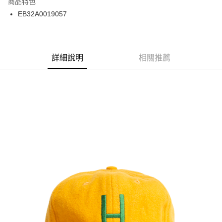
商品特色
24 期 0 利率 每期
NT$70
20家銀行
合作金庫商業銀行
第一商業銀行
EB32A0019057
華南商業銀行
彰化商業銀行
合作金庫商業銀行
第一商業銀行
超商取貨付款
上海商業儲蓄銀行
台北富邦商業銀行
華南商業銀行
彰化商業銀行
國泰世華商業銀行
兆豐國際商業銀行
LINE Pay
上海商業儲蓄銀行
台北富邦商業銀行
臺灣中小企業銀行
台中商業銀行
兆豐國際商業銀行
臺灣中小企業銀行
詳細說明
相關推薦
匯豐（台灣）商業銀行
華泰商業銀行
Apple Pay
台中商業銀行
匯豐（台灣）商業銀行
聯邦商業銀行
遠東國際商業銀行
華泰商業銀行
聯邦商業銀行
街口支付
元大商業銀行
永豐商業銀行
遠東國際商業銀行
元大商業銀行
玉山商業銀行
星展（台灣）商業銀行
永豐商業銀行
玉山商業銀行
悠遊付
台新國際商業銀行
中國信託商業銀行
星展（台灣）商業銀行
台新國際商業銀行
台灣樂天信用卡公司
中國信託商業銀行
台灣樂天信用卡公司
Google Pay
ATM付款
運送方式
全家取貨付款
每筆NT$60
7-11取貨付款
每筆NT$60