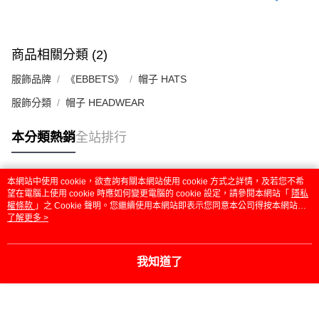
商品相關分類 (2)
服飾品牌
《EBBETS》
帽子 HATS
服飾分類
帽子 HEADWEAR
本分類熱銷
全站排行
本網站中使用 cookie，欲查詢有關本網站使用 cookie 方式之詳情，及若您不希
熱門標籤
望在電腦上使用 cookie 時應如何變更電腦的 cookie 設定，請參閱本網站「
隱私
權條款
」之 Cookie 聲明。您繼續使用本網站即表示您同意本公司得按本網站使
用條款之 Cookie 聲明使用 cookie。
了解更多 >
我知道了