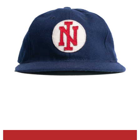
新竹貨運宅配 (需店面取貨請聯絡客服呦~~收到通知後再請前往門
市取貨!)
每筆NT$80
離島新竹物流宅配
每筆NT$150