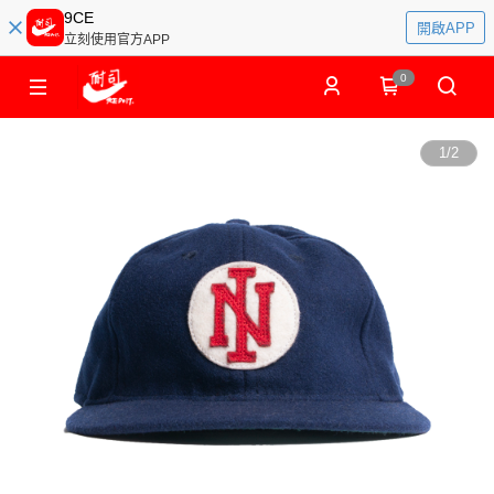
9CE
開啟APP
立刻使用官方APP
0
1
/
2