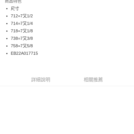
商品特色
24 期 0 利率 每期
NT$70
20家銀行
合作金庫商業銀行
第一商業銀行
尺寸
華南商業銀行
彰化商業銀行
合作金庫商業銀行
第一商業銀行
超商取貨付款
712=7又1/2
上海商業儲蓄銀行
台北富邦商業銀行
華南商業銀行
彰化商業銀行
國泰世華商業銀行
兆豐國際商業銀行
714=7又1/4
LINE Pay
上海商業儲蓄銀行
台北富邦商業銀行
臺灣中小企業銀行
台中商業銀行
718=7又1/8
兆豐國際商業銀行
臺灣中小企業銀行
匯豐（台灣）商業銀行
華泰商業銀行
Apple Pay
台中商業銀行
匯豐（台灣）商業銀行
738=7又3/8
聯邦商業銀行
遠東國際商業銀行
華泰商業銀行
聯邦商業銀行
758=7又5/8
街口支付
元大商業銀行
永豐商業銀行
遠東國際商業銀行
元大商業銀行
EB22A017715
玉山商業銀行
星展（台灣）商業銀行
永豐商業銀行
玉山商業銀行
悠遊付
台新國際商業銀行
中國信託商業銀行
星展（台灣）商業銀行
台新國際商業銀行
台灣樂天信用卡公司
中國信託商業銀行
台灣樂天信用卡公司
Google Pay
詳細說明
相關推薦
ATM付款
運送方式
全家取貨付款
每筆NT$60
7-11取貨付款
每筆NT$60