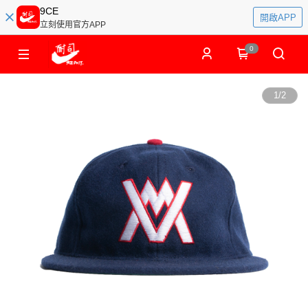
9CE
開啟APP
立刻使用官方APP
0
1
/
2