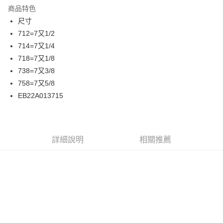
商品特色
24 期 0 利率 每期
NT$41
20家銀行
合作金庫商業銀行
第一商業銀行
尺寸
華南商業銀行
彰化商業銀行
合作金庫商業銀行
第一商業銀行
超商取貨付款
712=7又1/2
上海商業儲蓄銀行
台北富邦商業銀行
華南商業銀行
彰化商業銀行
國泰世華商業銀行
兆豐國際商業銀行
714=7又1/4
LINE Pay
上海商業儲蓄銀行
台北富邦商業銀行
臺灣中小企業銀行
台中商業銀行
718=7又1/8
兆豐國際商業銀行
臺灣中小企業銀行
匯豐（台灣）商業銀行
華泰商業銀行
Apple Pay
台中商業銀行
匯豐（台灣）商業銀行
738=7又3/8
聯邦商業銀行
遠東國際商業銀行
華泰商業銀行
聯邦商業銀行
758=7又5/8
街口支付
元大商業銀行
永豐商業銀行
遠東國際商業銀行
元大商業銀行
EB22A013715
玉山商業銀行
星展（台灣）商業銀行
永豐商業銀行
玉山商業銀行
悠遊付
台新國際商業銀行
中國信託商業銀行
星展（台灣）商業銀行
台新國際商業銀行
台灣樂天信用卡公司
中國信託商業銀行
台灣樂天信用卡公司
Google Pay
詳細說明
相關推薦
ATM付款
運送方式
全家取貨付款
每筆NT$60
7-11取貨付款