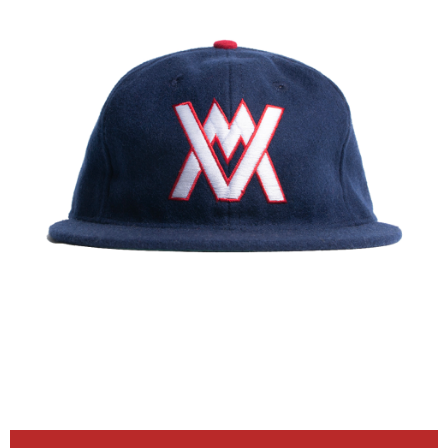
每筆NT$60
新竹貨運宅配 (需店面取貨請聯絡客服呦~~收到通知後再請前往門
市取貨!)
每筆NT$80
離島新竹物流宅配
每筆NT$150