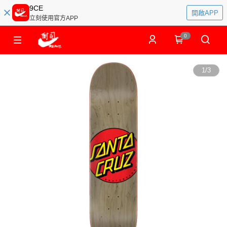
9CE
開啟APP
立刻使用官方APP
0
1
/
3