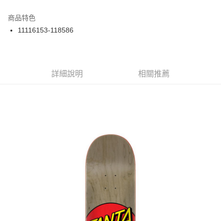
12 期 0 利率 每期
NT$175
21家銀行
商品特色
24 期 0 利率 每期
NT$87
20家銀行
合作金庫商業銀行
第一商業銀行
11116153-118586
華南商業銀行
彰化商業銀行
合作金庫商業銀行
第一商業銀行
LINE Pay
上海商業儲蓄銀行
台北富邦商業銀行
華南商業銀行
彰化商業銀行
國泰世華商業銀行
兆豐國際商業銀行
Apple Pay
上海商業儲蓄銀行
台北富邦商業銀行
臺灣中小企業銀行
台中商業銀行
兆豐國際商業銀行
臺灣中小企業銀行
詳細說明
相關推薦
匯豐（台灣）商業銀行
華泰商業銀行
街口支付
台中商業銀行
匯豐（台灣）商業銀行
聯邦商業銀行
遠東國際商業銀行
華泰商業銀行
聯邦商業銀行
悠遊付
元大商業銀行
永豐商業銀行
遠東國際商業銀行
元大商業銀行
玉山商業銀行
星展（台灣）商業銀行
永豐商業銀行
玉山商業銀行
Google Pay
台新國際商業銀行
中國信託商業銀行
星展（台灣）商業銀行
台新國際商業銀行
台灣樂天信用卡公司
中國信託商業銀行
台灣樂天信用卡公司
ATM付款
運送方式
新竹貨運宅配 (需店面取貨請聯絡客服呦~~收到通知後再請前往門
市取貨!)
每筆NT$80