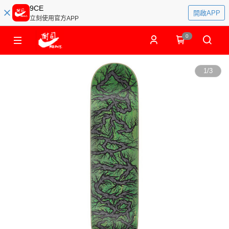
9CE
開啟APP
立刻使用官方APP
0
1
/
3