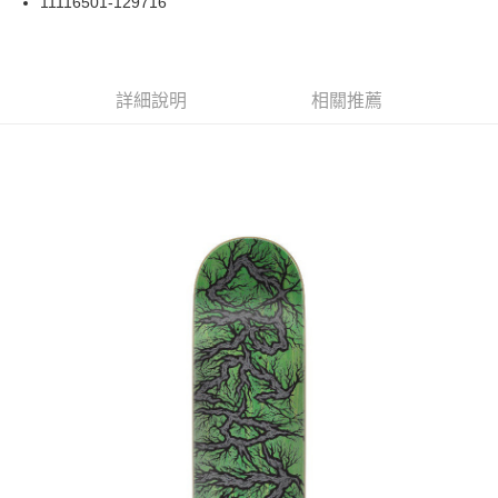
11116501-129716
華南商業銀行
彰化商業銀行
合作金庫商業銀行
第一商業銀行
LINE Pay
上海商業儲蓄銀行
台北富邦商業銀行
華南商業銀行
彰化商業銀行
國泰世華商業銀行
兆豐國際商業銀行
Apple Pay
上海商業儲蓄銀行
台北富邦商業銀行
臺灣中小企業銀行
台中商業銀行
兆豐國際商業銀行
臺灣中小企業銀行
詳細說明
相關推薦
匯豐（台灣）商業銀行
華泰商業銀行
街口支付
台中商業銀行
匯豐（台灣）商業銀行
聯邦商業銀行
遠東國際商業銀行
華泰商業銀行
聯邦商業銀行
悠遊付
元大商業銀行
永豐商業銀行
遠東國際商業銀行
元大商業銀行
玉山商業銀行
星展（台灣）商業銀行
永豐商業銀行
玉山商業銀行
Google Pay
台新國際商業銀行
中國信託商業銀行
星展（台灣）商業銀行
台新國際商業銀行
台灣樂天信用卡公司
中國信託商業銀行
台灣樂天信用卡公司
ATM付款
運送方式
新竹貨運宅配 (需店面取貨請聯絡客服呦~~收到通知後再請前往門
市取貨!)
每筆NT$80