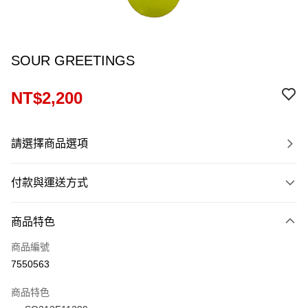
SOUR GREETINGS
NT$2,200
請選擇商品選項
付款與運送方式
付款方式
商品特色
信用卡一次付款
商品編號
信用卡分期付款
7550563
12 期 0 利率 每期
NT$183
21家銀行
商品特色
24 期 0 利率 每期
NT$91
20家銀行
合作金庫商業銀行
第一商業銀行