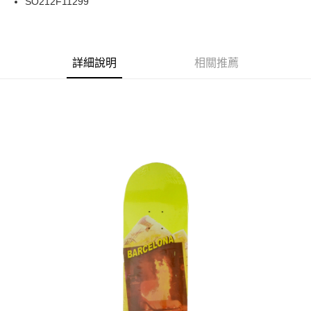
SO212F11299
華南商業銀行
彰化商業銀行
合作金庫商業銀行
第一商業銀行
LINE Pay
上海商業儲蓄銀行
台北富邦商業銀行
華南商業銀行
彰化商業銀行
國泰世華商業銀行
兆豐國際商業銀行
Apple Pay
上海商業儲蓄銀行
台北富邦商業銀行
臺灣中小企業銀行
台中商業銀行
兆豐國際商業銀行
臺灣中小企業銀行
詳細說明
相關推薦
匯豐（台灣）商業銀行
華泰商業銀行
街口支付
台中商業銀行
匯豐（台灣）商業銀行
聯邦商業銀行
遠東國際商業銀行
華泰商業銀行
聯邦商業銀行
悠遊付
元大商業銀行
永豐商業銀行
遠東國際商業銀行
元大商業銀行
玉山商業銀行
星展（台灣）商業銀行
永豐商業銀行
玉山商業銀行
Google Pay
台新國際商業銀行
中國信託商業銀行
星展（台灣）商業銀行
台新國際商業銀行
台灣樂天信用卡公司
中國信託商業銀行
台灣樂天信用卡公司
ATM付款
運送方式
新竹貨運宅配 (需店面取貨請聯絡客服呦~~收到通知後再請前往門
市取貨!)
每筆NT$80