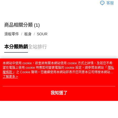
客服
商品相關分類 (1)
滑板零件
板身
SOUR
本分類熱銷
全站排行
本網站中使用 cookie，欲查詢有關本網站使用 cookie 方式之詳情，及若您不希
熱門標籤
望在電腦上使用 cookie 時應如何變更電腦的 cookie 設定，請參閱本網站「
隱私
權條款
」之 Cookie 聲明。您繼續使用本網站即表示您同意本公司得按本網站使
用條款之 Cookie 聲明使用 cookie。
了解更多 >
我知道了