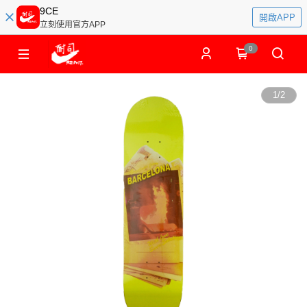
9CE
開啟APP
立刻使用官方APP
0
1
/
2