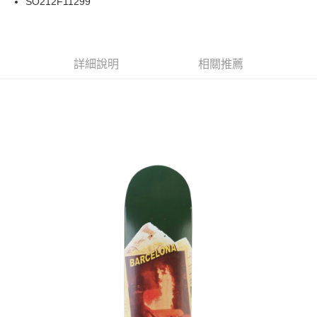
SO212F11299
華南商業銀行
彰化商業銀行
合作金庫商業銀行
第一商業銀行
LINE Pay
上海商業儲蓄銀行
台北富邦商業銀行
華南商業銀行
彰化商業銀行
國泰世華商業銀行
兆豐國際商業銀行
Apple Pay
上海商業儲蓄銀行
台北富邦商業銀行
臺灣中小企業銀行
台中商業銀行
兆豐國際商業銀行
臺灣中小企業銀行
詳細說明
相關推薦
匯豐（台灣）商業銀行
華泰商業銀行
街口支付
台中商業銀行
匯豐（台灣）商業銀行
聯邦商業銀行
遠東國際商業銀行
華泰商業銀行
聯邦商業銀行
悠遊付
元大商業銀行
永豐商業銀行
遠東國際商業銀行
元大商業銀行
玉山商業銀行
星展（台灣）商業銀行
永豐商業銀行
玉山商業銀行
Google Pay
台新國際商業銀行
中國信託商業銀行
星展（台灣）商業銀行
台新國際商業銀行
台灣樂天信用卡公司
中國信託商業銀行
台灣樂天信用卡公司
ATM付款
運送方式
新竹貨運宅配 (需店面取貨請聯絡客服呦~~收到通知後再請前往門
市取貨!)
每筆NT$80