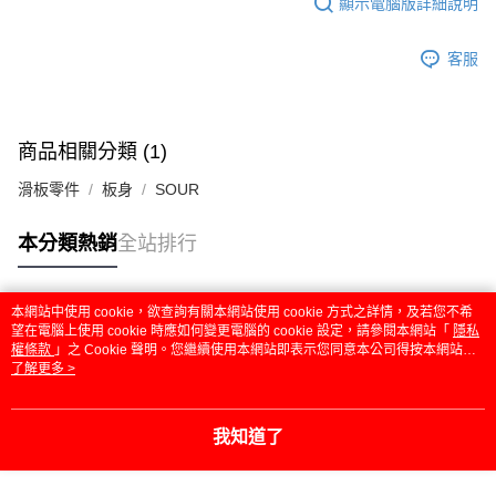
顯示電腦版詳細說明
客服
商品相關分類 (1)
滑板零件
板身
SOUR
本分類熱銷
全站排行
本網站中使用 cookie，欲查詢有關本網站使用 cookie 方式之詳情，及若您不希
熱門標籤
望在電腦上使用 cookie 時應如何變更電腦的 cookie 設定，請參閱本網站「
隱私
權條款
」之 Cookie 聲明。您繼續使用本網站即表示您同意本公司得按本網站使
用條款之 Cookie 聲明使用 cookie。
了解更多 >
我知道了