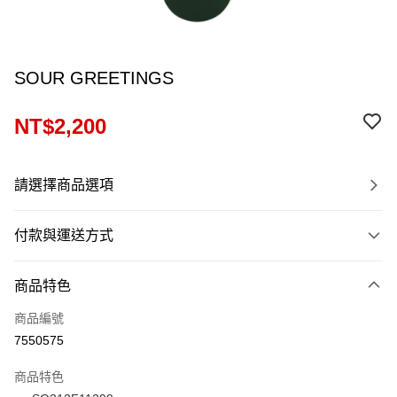
SOUR GREETINGS
NT$2,200
請選擇商品選項
付款與運送方式
付款方式
商品特色
信用卡一次付款
商品編號
信用卡分期付款
7550575
12 期 0 利率 每期
NT$183
21家銀行
商品特色
24 期 0 利率 每期
NT$91
20家銀行
合作金庫商業銀行
第一商業銀行