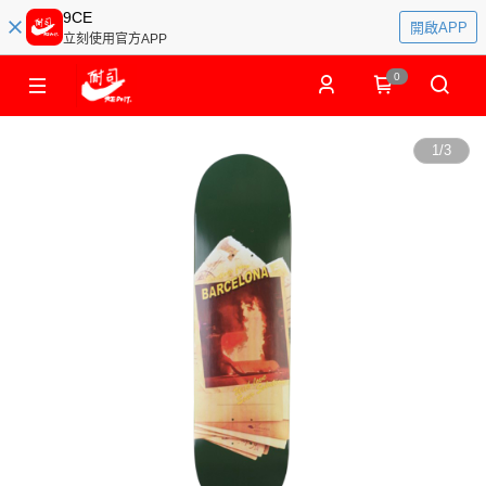
9CE
開啟APP
立刻使用官方APP
0
1
/
3