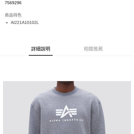
7569296
12 期 0 利率 每期
NT$124
21家銀行
商品特色
24 期 0 利率 每期
NT$62
20家銀行
合作金庫商業銀行
第一商業銀行
AI221A10102L
華南商業銀行
彰化商業銀行
合作金庫商業銀行
第一商業銀行
超商取貨付款
上海商業儲蓄銀行
台北富邦商業銀行
華南商業銀行
彰化商業銀行
國泰世華商業銀行
兆豐國際商業銀行
LINE Pay
上海商業儲蓄銀行
台北富邦商業銀行
臺灣中小企業銀行
台中商業銀行
兆豐國際商業銀行
臺灣中小企業銀行
詳細說明
相關推薦
匯豐（台灣）商業銀行
華泰商業銀行
Apple Pay
台中商業銀行
匯豐（台灣）商業銀行
聯邦商業銀行
遠東國際商業銀行
華泰商業銀行
聯邦商業銀行
街口支付
元大商業銀行
永豐商業銀行
遠東國際商業銀行
元大商業銀行
玉山商業銀行
星展（台灣）商業銀行
永豐商業銀行
玉山商業銀行
悠遊付
台新國際商業銀行
中國信託商業銀行
星展（台灣）商業銀行
台新國際商業銀行
台灣樂天信用卡公司
中國信託商業銀行
台灣樂天信用卡公司
Google Pay
ATM付款
運送方式
全家取貨付款
每筆NT$60