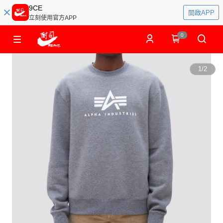
9CE
開啟APP
立刻使用官方APP
0
1
/
2