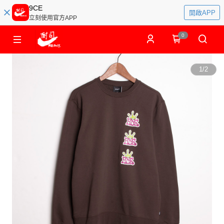
9CE
開啟APP
立刻使用官方APP
0
1
/
2