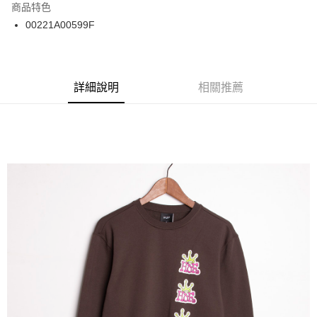
商品特色
24 期 0 利率 每期
NT$116
20家銀行
合作金庫商業銀行
第一商業銀行
00221A00599F
華南商業銀行
彰化商業銀行
合作金庫商業銀行
第一商業銀行
超商取貨付款
上海商業儲蓄銀行
台北富邦商業銀行
華南商業銀行
彰化商業銀行
國泰世華商業銀行
兆豐國際商業銀行
LINE Pay
上海商業儲蓄銀行
台北富邦商業銀行
臺灣中小企業銀行
台中商業銀行
兆豐國際商業銀行
臺灣中小企業銀行
詳細說明
相關推薦
匯豐（台灣）商業銀行
華泰商業銀行
Apple Pay
台中商業銀行
匯豐（台灣）商業銀行
聯邦商業銀行
遠東國際商業銀行
華泰商業銀行
聯邦商業銀行
街口支付
元大商業銀行
永豐商業銀行
遠東國際商業銀行
元大商業銀行
玉山商業銀行
星展（台灣）商業銀行
永豐商業銀行
玉山商業銀行
悠遊付
台新國際商業銀行
中國信託商業銀行
星展（台灣）商業銀行
台新國際商業銀行
台灣樂天信用卡公司
中國信託商業銀行
台灣樂天信用卡公司
Google Pay
ATM付款
運送方式
全家取貨付款
每筆NT$60
7-11取貨付款