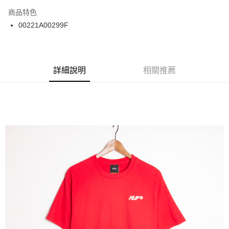
12 期 0 利率 每期
NT$58
21家銀行
商品特色
24 期 0 利率 每期
NT$29
20家銀行
合作金庫商業銀行
第一商業銀行
00221A00299F
華南商業銀行
彰化商業銀行
合作金庫商業銀行
第一商業銀行
超商取貨付款
上海商業儲蓄銀行
台北富邦商業銀行
華南商業銀行
彰化商業銀行
國泰世華商業銀行
兆豐國際商業銀行
LINE Pay
上海商業儲蓄銀行
台北富邦商業銀行
臺灣中小企業銀行
台中商業銀行
兆豐國際商業銀行
臺灣中小企業銀行
詳細說明
相關推薦
匯豐（台灣）商業銀行
華泰商業銀行
Apple Pay
台中商業銀行
匯豐（台灣）商業銀行
聯邦商業銀行
遠東國際商業銀行
華泰商業銀行
聯邦商業銀行
街口支付
元大商業銀行
永豐商業銀行
遠東國際商業銀行
元大商業銀行
玉山商業銀行
星展（台灣）商業銀行
永豐商業銀行
玉山商業銀行
悠遊付
台新國際商業銀行
中國信託商業銀行
星展（台灣）商業銀行
台新國際商業銀行
台灣樂天信用卡公司
中國信託商業銀行
台灣樂天信用卡公司
Google Pay
ATM付款
運送方式
全家取貨付款
每筆NT$60
7-11取貨付款