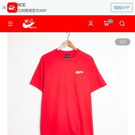
9CE
開啟APP
立刻使用官方APP
0
1
/
3