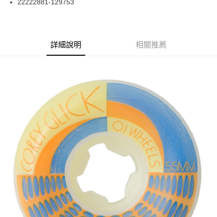
22222881-129753
華南商業銀行
彰化商業銀行
合作金庫商業銀行
第一商業銀行
超商取貨付款
上海商業儲蓄銀行
台北富邦商業銀行
華南商業銀行
彰化商業銀行
國泰世華商業銀行
兆豐國際商業銀行
LINE Pay
上海商業儲蓄銀行
台北富邦商業銀行
臺灣中小企業銀行
台中商業銀行
兆豐國際商業銀行
臺灣中小企業銀行
詳細說明
相關推薦
匯豐（台灣）商業銀行
華泰商業銀行
Apple Pay
台中商業銀行
匯豐（台灣）商業銀行
聯邦商業銀行
遠東國際商業銀行
華泰商業銀行
聯邦商業銀行
街口支付
元大商業銀行
永豐商業銀行
遠東國際商業銀行
元大商業銀行
玉山商業銀行
星展（台灣）商業銀行
永豐商業銀行
玉山商業銀行
悠遊付
台新國際商業銀行
中國信託商業銀行
星展（台灣）商業銀行
台新國際商業銀行
台灣樂天信用卡公司
中國信託商業銀行
台灣樂天信用卡公司
Google Pay
ATM付款
運送方式
全家取貨付款
每筆NT$60
7-11取貨付款
每筆NT$60