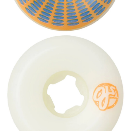
新竹貨運宅配 (需店面取貨請聯絡客服呦~~收到通知後再請前往門
市取貨!)
每筆NT$80
離島新竹物流宅配
每筆NT$150