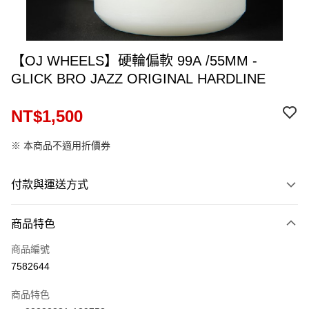
【OJ WHEELS】硬輪偏軟 99A /55MM -
GLICK BRO JAZZ ORIGINAL HARDLINE
NT$1,500
※ 本商品不適用折價券
付款與運送方式
付款方式
商品特色
信用卡一次付款
商品編號
信用卡分期付款
7582644
12 期 0 利率 每期
NT$125
21家銀行
商品特色
24 期 0 利率 每期
NT$62
20家銀行
合作金庫商業銀行
第一商業銀行