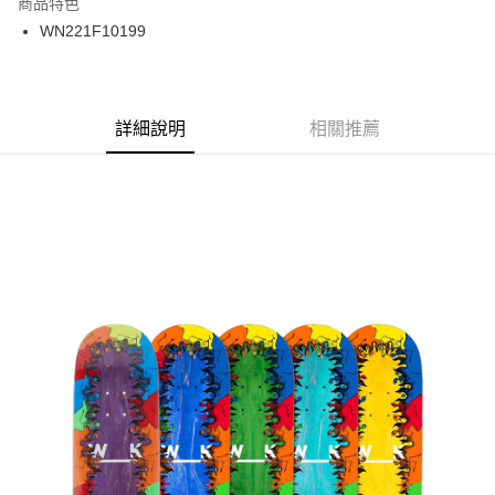
商品特色
24 期 0 利率 每期
NT$87
20家銀行
合作金庫商業銀行
第一商業銀行
WN221F10199
華南商業銀行
彰化商業銀行
合作金庫商業銀行
第一商業銀行
LINE Pay
上海商業儲蓄銀行
台北富邦商業銀行
華南商業銀行
彰化商業銀行
國泰世華商業銀行
兆豐國際商業銀行
Apple Pay
上海商業儲蓄銀行
台北富邦商業銀行
臺灣中小企業銀行
台中商業銀行
兆豐國際商業銀行
臺灣中小企業銀行
詳細說明
相關推薦
匯豐（台灣）商業銀行
華泰商業銀行
街口支付
台中商業銀行
匯豐（台灣）商業銀行
聯邦商業銀行
遠東國際商業銀行
華泰商業銀行
聯邦商業銀行
悠遊付
元大商業銀行
永豐商業銀行
遠東國際商業銀行
元大商業銀行
玉山商業銀行
星展（台灣）商業銀行
永豐商業銀行
玉山商業銀行
Google Pay
台新國際商業銀行
中國信託商業銀行
星展（台灣）商業銀行
台新國際商業銀行
台灣樂天信用卡公司
中國信託商業銀行
台灣樂天信用卡公司
ATM付款
運送方式
新竹貨運宅配 (需店面取貨請聯絡客服呦~~收到通知後再請前往門
市取貨!)
每筆NT$80