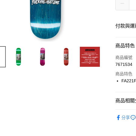
付款與運
付款方式
商品特色
信用卡一
商品編號
7671534
信用卡分
商品特色
12 期
FA221
24 期
合作金
華南商
合作金
LINE Pay
上海商
商品相關分
華南商
國泰世
Apple Pay
上海商
滑板零件
臺灣中
兆豐國
分享
匯豐（
街口支付
台中商
聯邦商
華泰商
悠遊付
元大商
遠東國