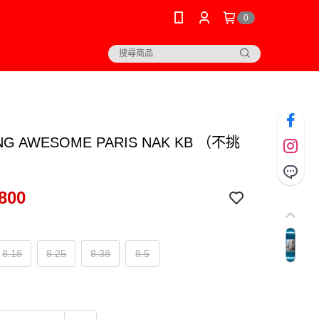
0
NG AWESOME PARIS NAK KB （不挑
800
8.18
8.25
8.38
8.5