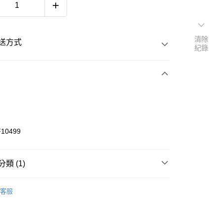
清除
送方式
紀錄
次付款
期付款
 0 利率 每期
NT$233
21家銀行
F10499
 0 利率 每期
NT$116
20家銀行
庫商業銀行
第一商業銀行
業銀行
彰化商業銀行
庫商業銀行
第一商業銀行
業儲蓄銀行
台北富邦商業銀行
類 (1)
業銀行
彰化商業銀行
華商業銀行
兆豐國際商業銀行
業儲蓄銀行
台北富邦商業銀行
板身
FUCKING AWESOME
小企業銀行
台中商業銀行
際商業銀行
臺灣中小企業銀行
客服
台灣）商業銀行
華泰商業銀行
業銀行
匯豐（台灣）商業銀行
業銀行
遠東國際商業銀行
業銀行
聯邦商業銀行
業銀行
永豐商業銀行
際商業銀行
元大商業銀行