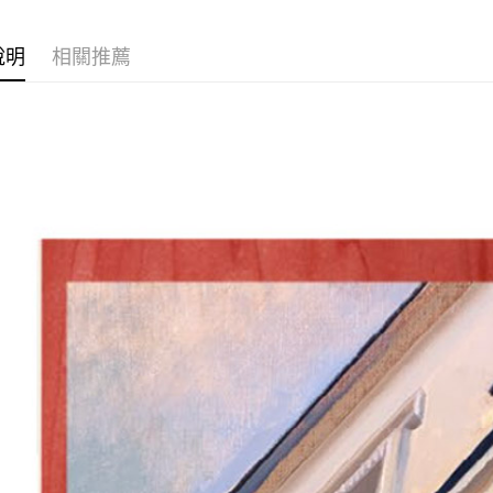
玉山商
永豐商
Google Pa
台新國
星展（
說明
相關推薦
台灣樂
中國信
ATM付款
運送方式
新竹貨運宅
市取貨!)
每筆NT$8