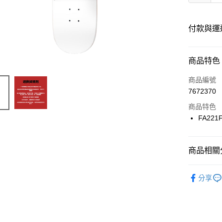
付款與運
付款方式
商品特色
信用卡一
商品編號
7672370
信用卡分
商品特色
12 期
FA221
24 期
合作金
華南商
合作金
LINE Pay
上海商
商品相關分
華南商
國泰世
Apple Pay
上海商
滑板零件
臺灣中
兆豐國
分享
匯豐（
街口支付
台中商
聯邦商
華泰商
悠遊付
元大商
遠東國
玉山商
永豐商
Google Pa