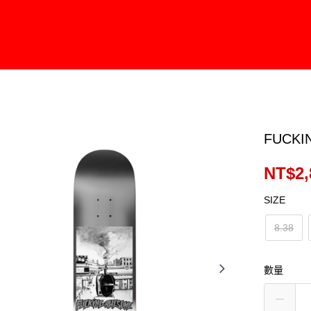
FUCKI
NT$2,
SIZE
8.38
數量