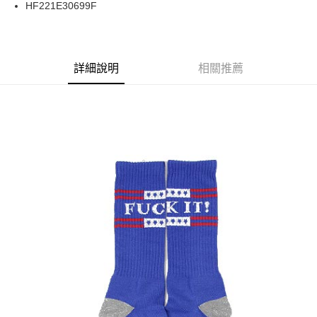
HF221E30699F
華南商業銀行
彰化商業銀行
合作金庫商業銀行
第一商業銀行
超商取貨付款
上海商業儲蓄銀行
台北富邦商業銀行
華南商業銀行
彰化商業銀行
國泰世華商業銀行
兆豐國際商業銀行
LINE Pay
上海商業儲蓄銀行
台北富邦商業銀行
臺灣中小企業銀行
台中商業銀行
兆豐國際商業銀行
臺灣中小企業銀行
詳細說明
相關推薦
匯豐（台灣）商業銀行
華泰商業銀行
Apple Pay
台中商業銀行
匯豐（台灣）商業銀行
聯邦商業銀行
遠東國際商業銀行
華泰商業銀行
聯邦商業銀行
街口支付
元大商業銀行
永豐商業銀行
遠東國際商業銀行
元大商業銀行
玉山商業銀行
星展（台灣）商業銀行
永豐商業銀行
玉山商業銀行
悠遊付
台新國際商業銀行
中國信託商業銀行
星展（台灣）商業銀行
台新國際商業銀行
台灣樂天信用卡公司
中國信託商業銀行
台灣樂天信用卡公司
Google Pay
ATM付款
運送方式
全家取貨付款
每筆NT$60
7-11取貨付款
每筆NT$60