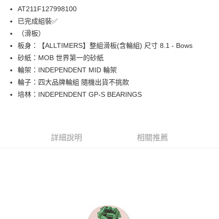
24 期 0 利率 每期
NT$237
20家銀行
合作金庫商業銀行
第一商業銀行
AT211F127998100
華南商業銀行
彰化商業銀行
合作金庫商業銀行
第一商業銀行
LINE Pay
已完成組裝✅
上海商業儲蓄銀行
台北富邦商業銀行
華南商業銀行
彰化商業銀行
國泰世華商業銀行
兆豐國際商業銀行
（滑板）
Apple Pay
上海商業儲蓄銀行
台北富邦商業銀行
臺灣中小企業銀行
台中商業銀行
板身：【ALLTIMERS】整組滑板(含輪組) 尺寸 8.1 - Bows
兆豐國際商業銀行
臺灣中小企業銀行
匯豐（台灣）商業銀行
華泰商業銀行
街口支付
台中商業銀行
匯豐（台灣）商業銀行
砂紙：MOB 世界第一的砂紙
聯邦商業銀行
遠東國際商業銀行
華泰商業銀行
聯邦商業銀行
輪架：INDEPENDENT MID 輪架
悠遊付
元大商業銀行
永豐商業銀行
遠東國際商業銀行
元大商業銀行
輪子：四大品牌輪組 隨機出貨不挑款
玉山商業銀行
星展（台灣）商業銀行
永豐商業銀行
玉山商業銀行
Google Pay
培林：INDEPENDENT GP-S BEARINGS
台新國際商業銀行
中國信託商業銀行
星展（台灣）商業銀行
台新國際商業銀行
台灣樂天信用卡公司
中國信託商業銀行
台灣樂天信用卡公司
ATM付款
運送方式
詳細說明
相關推薦
新竹貨運宅配 (需店面取貨請聯絡客服呦~~收到通知後再請前往門
市取貨!)
每筆NT$80