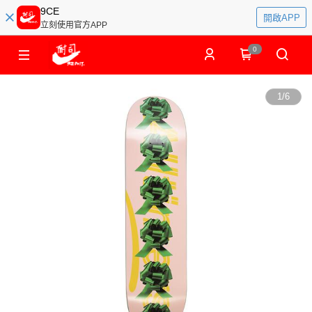
9CE
開啟APP
立刻使用官方APP
0
1
/
6