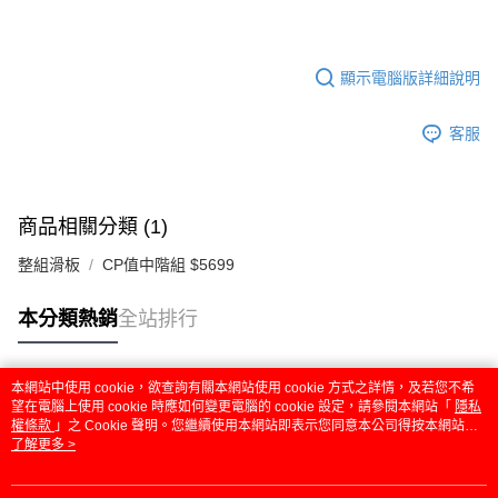
顯示電腦版詳細說明
客服
商品相關分類 (1)
整組滑板
CP值中階組 $5699
本分類熱銷
全站排行
本網站中使用 cookie，欲查詢有關本網站使用 cookie 方式之詳情，及若您不希
熱門標籤
望在電腦上使用 cookie 時應如何變更電腦的 cookie 設定，請參閱本網站「
隱私
權條款
」之 Cookie 聲明。您繼續使用本網站即表示您同意本公司得按本網站使
用條款之 Cookie 聲明使用 cookie。
了解更多 >