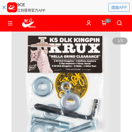
9CE
開啟APP
立刻使用官方APP
0
1
/
3