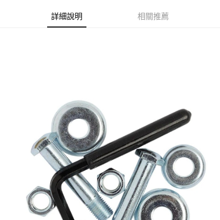
LINE Pay
上海商業儲蓄銀行
台北富邦商業銀行
臺灣中小企業銀行
台中商業銀行
兆豐國際商業銀行
臺灣中小企業銀行
詳細說明
相關推薦
匯豐（台灣）商業銀行
華泰商業銀行
Apple Pay
台中商業銀行
匯豐（台灣）商業銀行
聯邦商業銀行
遠東國際商業銀行
華泰商業銀行
聯邦商業銀行
街口支付
元大商業銀行
永豐商業銀行
遠東國際商業銀行
元大商業銀行
玉山商業銀行
星展（台灣）商業銀行
永豐商業銀行
玉山商業銀行
悠遊付
台新國際商業銀行
中國信託商業銀行
星展（台灣）商業銀行
台新國際商業銀行
台灣樂天信用卡公司
中國信託商業銀行
台灣樂天信用卡公司
Google Pay
ATM付款
運送方式
全家取貨付款
每筆NT$60
7-11取貨付款
每筆NT$60
新竹貨運宅配 (需店面取貨請聯絡客服呦~~收到通知後再請前往門
市取貨!)