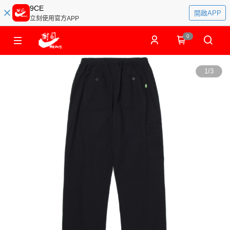
9CE
開啟APP
立刻使用官方APP
0
1
/
3