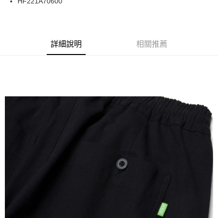
HF221A70600
華南商業銀行
彰化商業銀行
合作金庫商業銀行
第一商業銀行
LINE Pay
上海商業儲蓄銀行
台北富邦商業銀行
華南商業銀行
彰化商業銀行
國泰世華商業銀行
兆豐國際商業銀行
Apple Pay
上海商業儲蓄銀行
台北富邦商業銀行
臺灣中小企業銀行
台中商業銀行
兆豐國際商業銀行
臺灣中小企業銀行
詳細說明
相關推薦
匯豐（台灣）商業銀行
華泰商業銀行
街口支付
台中商業銀行
匯豐（台灣）商業銀行
聯邦商業銀行
遠東國際商業銀行
華泰商業銀行
聯邦商業銀行
悠遊付
元大商業銀行
永豐商業銀行
遠東國際商業銀行
元大商業銀行
玉山商業銀行
星展（台灣）商業銀行
永豐商業銀行
玉山商業銀行
Google Pay
台新國際商業銀行
中國信託商業銀行
星展（台灣）商業銀行
台新國際商業銀行
台灣樂天信用卡公司
中國信託商業銀行
台灣樂天信用卡公司
ATM付款
運送方式
新竹貨運宅配 (需店面取貨請聯絡客服呦~~收到通知後再請前往門
市取貨!)
每筆NT$80