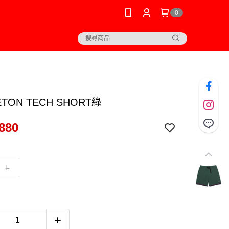
0
ETON TECH SHORT綠
880
L