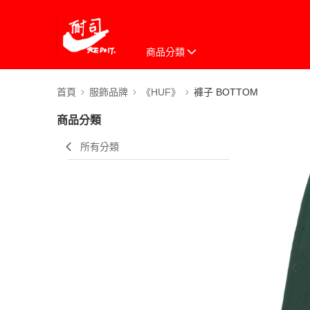
商品分類
首頁
服飾品牌
《HUF》
褲子 BOTTOM
商品分類
所有分類