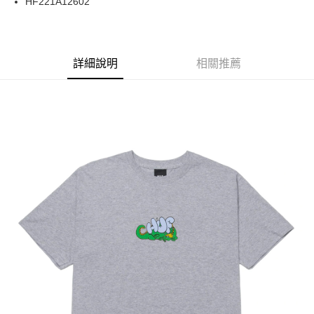
HF221A12602
華南商業銀行
彰化商業銀行
合作金庫商業銀行
第一商業銀行
LINE Pay
上海商業儲蓄銀行
台北富邦商業銀行
華南商業銀行
彰化商業銀行
國泰世華商業銀行
兆豐國際商業銀行
Apple Pay
上海商業儲蓄銀行
台北富邦商業銀行
臺灣中小企業銀行
台中商業銀行
兆豐國際商業銀行
臺灣中小企業銀行
詳細說明
相關推薦
匯豐（台灣）商業銀行
華泰商業銀行
街口支付
台中商業銀行
匯豐（台灣）商業銀行
聯邦商業銀行
遠東國際商業銀行
華泰商業銀行
聯邦商業銀行
悠遊付
元大商業銀行
永豐商業銀行
遠東國際商業銀行
元大商業銀行
玉山商業銀行
星展（台灣）商業銀行
永豐商業銀行
玉山商業銀行
Google Pay
台新國際商業銀行
中國信託商業銀行
星展（台灣）商業銀行
台新國際商業銀行
台灣樂天信用卡公司
中國信託商業銀行
台灣樂天信用卡公司
ATM付款
運送方式
新竹貨運宅配 (需店面取貨請聯絡客服呦~~收到通知後再請前往門
市取貨!)
每筆NT$80