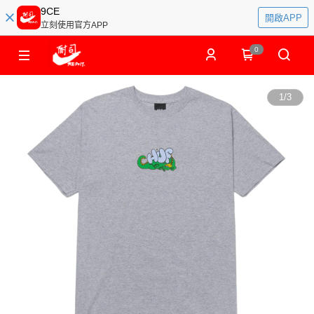
9CE
開啟APP
立刻使用官方APP
0
1
/
3