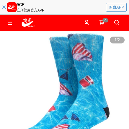
9CE
開啟APP
立刻使用官方APP
0
1
/
2