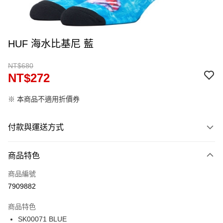
HUF 海水比基尼 藍
NT$680
NT$272
※ 本商品不適用折價券
付款與運送方式
付款方式
商品特色
信用卡一次付款
商品編號
信用卡分期付款
7909882
12 期 0 利率 每期
NT$22
21家銀行
商品特色
24 期 0 利率 每期
NT$11
20家銀行
合作金庫商業銀行
第一商業銀行
SK00071 BLUE
華南商業銀行
彰化商業銀行