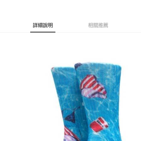
合作金庫商業銀行
第一商業銀行
超商取貨付款
上海商業儲蓄銀行
台北富邦商業銀行
華南商業銀行
彰化商業銀行
國泰世華商業銀行
兆豐國際商業銀行
LINE Pay
上海商業儲蓄銀行
台北富邦商業銀行
臺灣中小企業銀行
台中商業銀行
兆豐國際商業銀行
臺灣中小企業銀行
詳細說明
相關推薦
匯豐（台灣）商業銀行
華泰商業銀行
Apple Pay
台中商業銀行
匯豐（台灣）商業銀行
聯邦商業銀行
遠東國際商業銀行
華泰商業銀行
聯邦商業銀行
街口支付
元大商業銀行
永豐商業銀行
遠東國際商業銀行
元大商業銀行
玉山商業銀行
星展（台灣）商業銀行
永豐商業銀行
玉山商業銀行
悠遊付
台新國際商業銀行
中國信託商業銀行
星展（台灣）商業銀行
台新國際商業銀行
台灣樂天信用卡公司
中國信託商業銀行
台灣樂天信用卡公司
Google Pay
ATM付款
運送方式
全家取貨付款
每筆NT$60
7-11取貨付款
每筆NT$60
新竹貨運宅配 (需店面取貨請聯絡客服呦~~收到通知後再請前往門