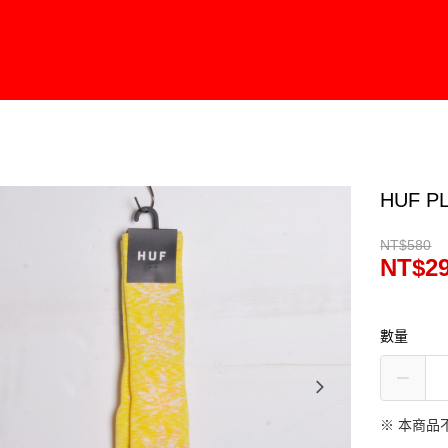
HUF P
NT$580
NT$2
數量
※ 本商品