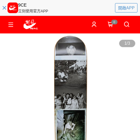
9CE
開啟APP
立刻使用官方APP
0
1
/
3