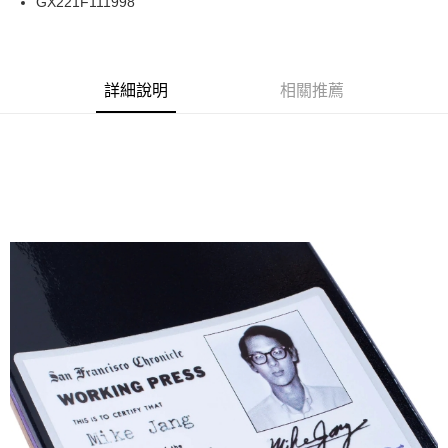
GX221F111998
華南商業銀行
彰化商業銀行
合作金庫商業銀行
第一商業銀行
LINE Pay
上海商業儲蓄銀行
台北富邦商業銀行
華南商業銀行
彰化商業銀行
國泰世華商業銀行
兆豐國際商業銀行
Apple Pay
上海商業儲蓄銀行
台北富邦商業銀行
臺灣中小企業銀行
台中商業銀行
兆豐國際商業銀行
臺灣中小企業銀行
詳細說明
相關推薦
匯豐（台灣）商業銀行
華泰商業銀行
街口支付
台中商業銀行
匯豐（台灣）商業銀行
聯邦商業銀行
遠東國際商業銀行
華泰商業銀行
聯邦商業銀行
悠遊付
元大商業銀行
永豐商業銀行
遠東國際商業銀行
元大商業銀行
玉山商業銀行
星展（台灣）商業銀行
永豐商業銀行
玉山商業銀行
Google Pay
台新國際商業銀行
中國信託商業銀行
星展（台灣）商業銀行
台新國際商業銀行
台灣樂天信用卡公司
中國信託商業銀行
台灣樂天信用卡公司
ATM付款
運送方式
新竹貨運宅配 (需店面取貨請聯絡客服呦~~收到通知後再請前往門
市取貨!)
每筆NT$80