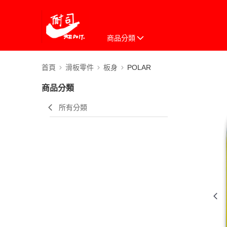
商品分類
首頁
滑板零件
板身
POLAR
商品分類
所有分類