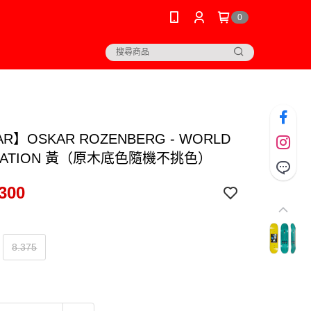
0
R】OSKAR ROZENBERG - WORLD
NATION 黃（原木底色隨機不挑色）
300
8.375