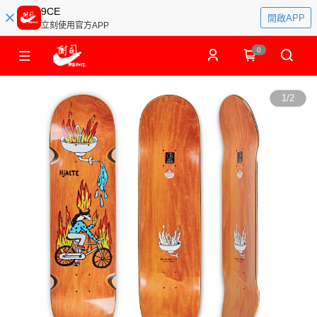
9CE
開啟APP
立刻使用官方APP
0
1
/
2