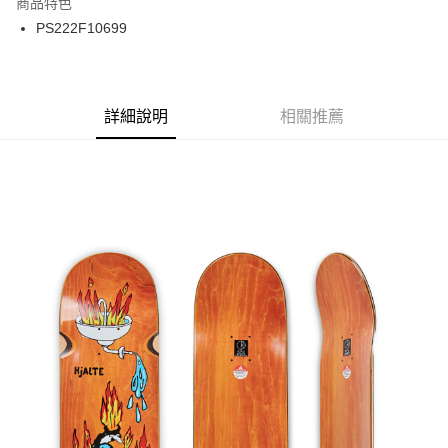
商品特色
24 期 0 利率 每期
NT$100
20家銀行
合作金庫商業銀行
第一商業銀行
PS222F10699
華南商業銀行
彰化商業銀行
合作金庫商業銀行
第一商業銀行
LINE Pay
上海商業儲蓄銀行
台北富邦商業銀行
華南商業銀行
彰化商業銀行
國泰世華商業銀行
兆豐國際商業銀行
Apple Pay
上海商業儲蓄銀行
台北富邦商業銀行
臺灣中小企業銀行
台中商業銀行
兆豐國際商業銀行
臺灣中小企業銀行
詳細說明
相關推薦
匯豐（台灣）商業銀行
華泰商業銀行
街口支付
台中商業銀行
匯豐（台灣）商業銀行
聯邦商業銀行
遠東國際商業銀行
華泰商業銀行
聯邦商業銀行
悠遊付
元大商業銀行
永豐商業銀行
遠東國際商業銀行
元大商業銀行
玉山商業銀行
星展（台灣）商業銀行
永豐商業銀行
玉山商業銀行
Google Pay
台新國際商業銀行
中國信託商業銀行
星展（台灣）商業銀行
台新國際商業銀行
台灣樂天信用卡公司
中國信託商業銀行
台灣樂天信用卡公司
ATM付款
運送方式
新竹貨運宅配 (需店面取貨請聯絡客服呦~~收到通知後再請前往門
市取貨!)
每筆NT$80