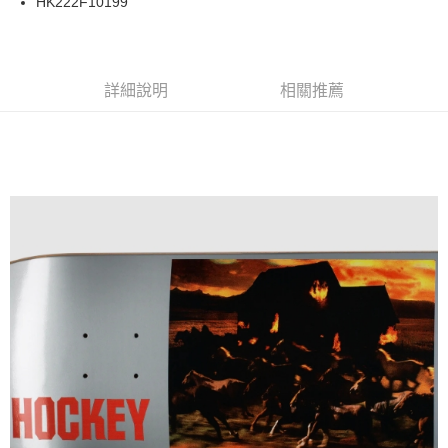
HK222F10199
華南商業銀行
彰化商業銀行
合作金庫商業銀行
第一商業銀行
LINE Pay
上海商業儲蓄銀行
台北富邦商業銀行
華南商業銀行
彰化商業銀行
國泰世華商業銀行
兆豐國際商業銀行
Apple Pay
上海商業儲蓄銀行
台北富邦商業銀行
臺灣中小企業銀行
台中商業銀行
兆豐國際商業銀行
臺灣中小企業銀行
詳細說明
相關推薦
匯豐（台灣）商業銀行
華泰商業銀行
街口支付
台中商業銀行
匯豐（台灣）商業銀行
聯邦商業銀行
遠東國際商業銀行
華泰商業銀行
聯邦商業銀行
悠遊付
元大商業銀行
永豐商業銀行
遠東國際商業銀行
元大商業銀行
玉山商業銀行
星展（台灣）商業銀行
永豐商業銀行
玉山商業銀行
Google Pay
台新國際商業銀行
中國信託商業銀行
星展（台灣）商業銀行
台新國際商業銀行
台灣樂天信用卡公司
中國信託商業銀行
台灣樂天信用卡公司
ATM付款
運送方式
新竹貨運宅配 (需店面取貨請聯絡客服呦~~收到通知後再請前往門
市取貨!)
每筆NT$80