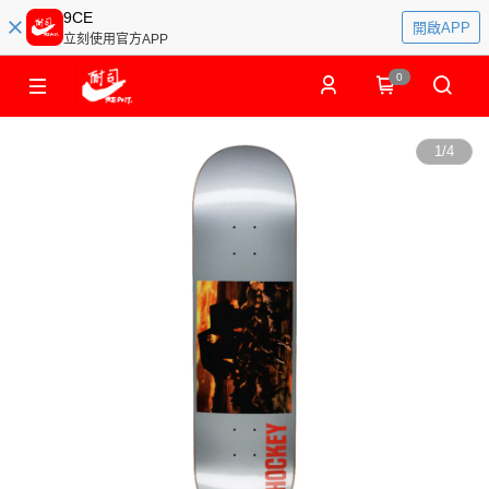
9CE
開啟APP
立刻使用官方APP
0
1
/
4