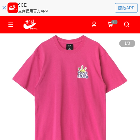
9CE
開啟APP
立刻使用官方APP
0
1
/
3