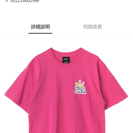
00221A00299F
華南商業銀行
彰化商業銀行
合作金庫商業銀行
第一商業銀行
LINE Pay
上海商業儲蓄銀行
台北富邦商業銀行
華南商業銀行
彰化商業銀行
國泰世華商業銀行
兆豐國際商業銀行
Apple Pay
上海商業儲蓄銀行
台北富邦商業銀行
臺灣中小企業銀行
台中商業銀行
兆豐國際商業銀行
臺灣中小企業銀行
詳細說明
相關推薦
匯豐（台灣）商業銀行
華泰商業銀行
街口支付
台中商業銀行
匯豐（台灣）商業銀行
聯邦商業銀行
遠東國際商業銀行
華泰商業銀行
聯邦商業銀行
悠遊付
元大商業銀行
永豐商業銀行
遠東國際商業銀行
元大商業銀行
玉山商業銀行
星展（台灣）商業銀行
永豐商業銀行
玉山商業銀行
Google Pay
台新國際商業銀行
中國信託商業銀行
星展（台灣）商業銀行
台新國際商業銀行
台灣樂天信用卡公司
中國信託商業銀行
台灣樂天信用卡公司
ATM付款
運送方式
新竹貨運宅配 (需店面取貨請聯絡客服呦~~收到通知後再請前往門
市取貨!)
每筆NT$80