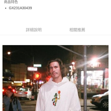
商品特色
24 期 0 利率 每期
NT$150
20家銀行
合作金庫商業銀行
第一商業銀行
GX231A30439
華南商業銀行
彰化商業銀行
合作金庫商業銀行
第一商業銀行
超商取貨付款
上海商業儲蓄銀行
台北富邦商業銀行
華南商業銀行
彰化商業銀行
國泰世華商業銀行
兆豐國際商業銀行
LINE Pay
上海商業儲蓄銀行
台北富邦商業銀行
臺灣中小企業銀行
台中商業銀行
兆豐國際商業銀行
臺灣中小企業銀行
詳細說明
相關推薦
匯豐（台灣）商業銀行
華泰商業銀行
Apple Pay
台中商業銀行
匯豐（台灣）商業銀行
聯邦商業銀行
遠東國際商業銀行
華泰商業銀行
聯邦商業銀行
街口支付
元大商業銀行
永豐商業銀行
遠東國際商業銀行
元大商業銀行
玉山商業銀行
星展（台灣）商業銀行
永豐商業銀行
玉山商業銀行
悠遊付
台新國際商業銀行
中國信託商業銀行
星展（台灣）商業銀行
台新國際商業銀行
台灣樂天信用卡公司
中國信託商業銀行
台灣樂天信用卡公司
Google Pay
ATM付款
運送方式
全家取貨付款
每筆NT$60
7-11取貨付款
每筆NT$60