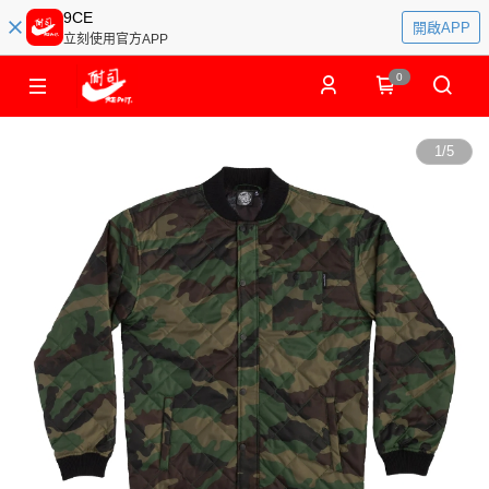
9CE
開啟APP
立刻使用官方APP
0
1
/
5