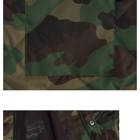
每筆NT$60
新竹貨運宅配 (需店面取貨請聯絡客服呦~~收到通知後再請前往門
市取貨!)
每筆NT$80
離島新竹物流宅配
每筆NT$150
國家/地區配送
查看運費