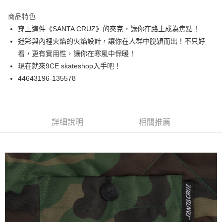
12 期 0 利率 每期
NT$225
21家銀行
商品特色
24 期 0 利率 每期
NT$112
20家銀行
合作金庫商業銀行
第一商業銀行
穿上這件《SANTA CRUZ》的夾克，讓你在路上成為焦點！
華南商業銀行
彰化商業銀行
合作金庫商業銀行
第一商業銀行
超商取貨付款
迷彩與內裡火焰的火焰設計，讓你在人群中脫穎而出！不只好
上海商業儲蓄銀行
台北富邦商業銀行
華南商業銀行
彰化商業銀行
國泰世華商業銀行
兆豐國際商業銀行
看，更有實用性，讓你在寒風中保暖！
LINE Pay
上海商業儲蓄銀行
台北富邦商業銀行
臺灣中小企業銀行
台中商業銀行
現在就來9CE skateshop入手吧！
兆豐國際商業銀行
臺灣中小企業銀行
匯豐（台灣）商業銀行
華泰商業銀行
Apple Pay
台中商業銀行
匯豐（台灣）商業銀行
44643196-135578
聯邦商業銀行
遠東國際商業銀行
華泰商業銀行
聯邦商業銀行
街口支付
元大商業銀行
永豐商業銀行
遠東國際商業銀行
元大商業銀行
玉山商業銀行
星展（台灣）商業銀行
永豐商業銀行
玉山商業銀行
悠遊付
台新國際商業銀行
中國信託商業銀行
星展（台灣）商業銀行
台新國際商業銀行
詳細說明
相關推薦
台灣樂天信用卡公司
中國信託商業銀行
台灣樂天信用卡公司
Google Pay
ATM付款
運送方式
全家取貨付款
每筆NT$60
7-11取貨付款