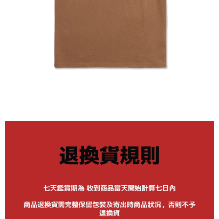
新竹貨運宅配 (需店面取貨請聯絡客服呦~~收到通知後再請前往門
市取貨!)
每筆NT$80