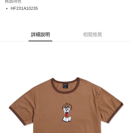
商品特色
24 期 0 利率 每期
NT$75
20家銀行
合作金庫商業銀行
第一商業銀行
HF231A10235
華南商業銀行
彰化商業銀行
合作金庫商業銀行
第一商業銀行
超商取貨付款
上海商業儲蓄銀行
台北富邦商業銀行
華南商業銀行
彰化商業銀行
國泰世華商業銀行
兆豐國際商業銀行
LINE Pay
上海商業儲蓄銀行
台北富邦商業銀行
臺灣中小企業銀行
台中商業銀行
兆豐國際商業銀行
臺灣中小企業銀行
詳細說明
相關推薦
匯豐（台灣）商業銀行
華泰商業銀行
Apple Pay
台中商業銀行
匯豐（台灣）商業銀行
聯邦商業銀行
遠東國際商業銀行
華泰商業銀行
聯邦商業銀行
街口支付
元大商業銀行
永豐商業銀行
遠東國際商業銀行
元大商業銀行
玉山商業銀行
星展（台灣）商業銀行
永豐商業銀行
玉山商業銀行
悠遊付
台新國際商業銀行
中國信託商業銀行
星展（台灣）商業銀行
台新國際商業銀行
台灣樂天信用卡公司
中國信託商業銀行
台灣樂天信用卡公司
Google Pay
ATM付款
運送方式
全家取貨付款
每筆NT$60
7-11取貨付款
每筆NT$60