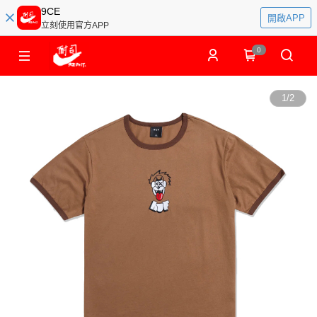
9CE
開啟APP
立刻使用官方APP
0
1
/
2