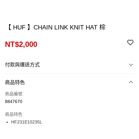
【 HUF 】CHAIN LINK KNIT HAT 棕
NT$2,000
付款與運送方式
付款方式
商品特色
信用卡一次付款
商品編號
信用卡分期付款
8847670
12 期 0 利率 每期
NT$166
21家銀行
商品特色
24 期 0 利率 每期
NT$83
20家銀行
合作金庫商業銀行
第一商業銀行
HF231E10235L
華南商業銀行
彰化商業銀行
合作金庫商業銀行
第一商業銀行
超商取貨付款
上海商業儲蓄銀行
台北富邦商業銀行
華南商業銀行
彰化商業銀行
國泰世華商業銀行
兆豐國際商業銀行