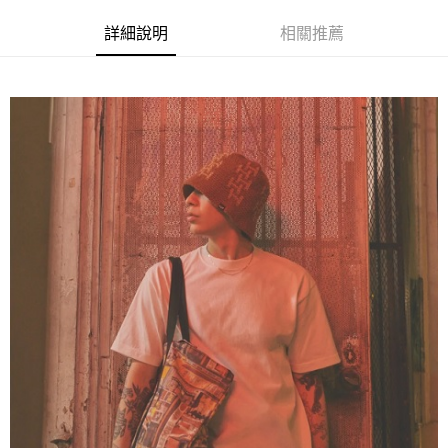
LINE Pay
上海商業儲蓄銀行
台北富邦商業銀行
臺灣中小企業銀行
台中商業銀行
兆豐國際商業銀行
臺灣中小企業銀行
詳細說明
相關推薦
匯豐（台灣）商業銀行
華泰商業銀行
Apple Pay
台中商業銀行
匯豐（台灣）商業銀行
聯邦商業銀行
遠東國際商業銀行
華泰商業銀行
聯邦商業銀行
街口支付
元大商業銀行
永豐商業銀行
遠東國際商業銀行
元大商業銀行
玉山商業銀行
星展（台灣）商業銀行
永豐商業銀行
玉山商業銀行
悠遊付
台新國際商業銀行
中國信託商業銀行
星展（台灣）商業銀行
台新國際商業銀行
台灣樂天信用卡公司
中國信託商業銀行
台灣樂天信用卡公司
Google Pay
ATM付款
運送方式
全家取貨付款
每筆NT$60
7-11取貨付款
每筆NT$60
新竹貨運宅配 (需店面取貨請聯絡客服呦~~收到通知後再請前往門
市取貨!)