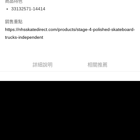
商品特色
24 期 0 利率 每期
NT$100
20家銀行
合作金庫商業銀行
第一商業銀行
33132571-14414
華南商業銀行
彰化商業銀行
合作金庫商業銀行
第一商業銀行
超商取貨付款
上海商業儲蓄銀行
台北富邦商業銀行
華南商業銀行
彰化商業銀行
銷售重點
國泰世華商業銀行
兆豐國際商業銀行
LINE Pay
上海商業儲蓄銀行
台北富邦商業銀行
https://nhsskatedirect.com/products/stage-4-polished-skateboard-
臺灣中小企業銀行
台中商業銀行
兆豐國際商業銀行
臺灣中小企業銀行
trucks-independent
匯豐（台灣）商業銀行
華泰商業銀行
Apple Pay
台中商業銀行
匯豐（台灣）商業銀行
聯邦商業銀行
遠東國際商業銀行
華泰商業銀行
聯邦商業銀行
街口支付
元大商業銀行
永豐商業銀行
遠東國際商業銀行
元大商業銀行
玉山商業銀行
星展（台灣）商業銀行
永豐商業銀行
玉山商業銀行
悠遊付
台新國際商業銀行
中國信託商業銀行
詳細說明
相關推薦
星展（台灣）商業銀行
台新國際商業銀行
台灣樂天信用卡公司
中國信託商業銀行
台灣樂天信用卡公司
Google Pay
ATM付款
運送方式
全家取貨付款
每筆NT$60
7-11取貨付款
每筆NT$60