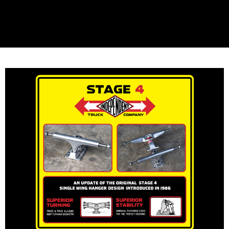
新竹貨運宅配 (需店面取貨請聯絡客服呦~~收到通知後再請前往門
市取貨!)
每筆NT$80
離島新竹物流宅配
每筆NT$150