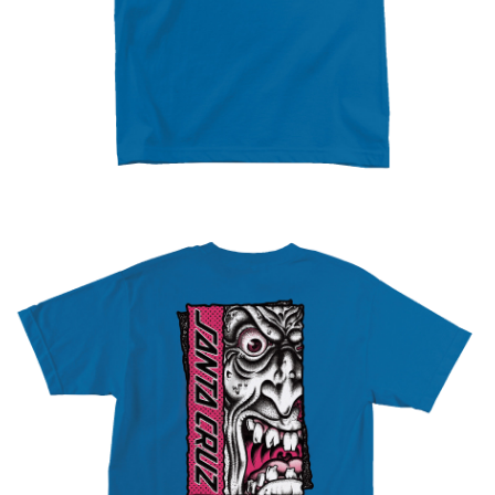
新竹貨運宅配 (需店面取貨請聯絡客服呦~~收到通知後再請前往門
市取貨!)
每筆NT$80
離島新竹物流宅配
每筆NT$150