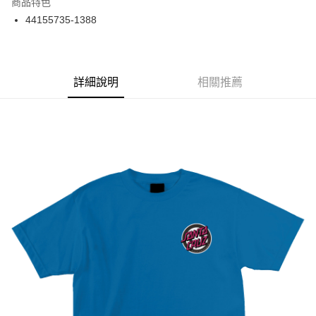
商品特色
24 期 0 利率 每期
NT$45
20家銀行
合作金庫商業銀行
第一商業銀行
44155735-1388
華南商業銀行
彰化商業銀行
合作金庫商業銀行
第一商業銀行
超商取貨付款
上海商業儲蓄銀行
台北富邦商業銀行
華南商業銀行
彰化商業銀行
國泰世華商業銀行
兆豐國際商業銀行
LINE Pay
上海商業儲蓄銀行
台北富邦商業銀行
臺灣中小企業銀行
台中商業銀行
兆豐國際商業銀行
臺灣中小企業銀行
詳細說明
相關推薦
匯豐（台灣）商業銀行
華泰商業銀行
Apple Pay
台中商業銀行
匯豐（台灣）商業銀行
聯邦商業銀行
遠東國際商業銀行
華泰商業銀行
聯邦商業銀行
街口支付
元大商業銀行
永豐商業銀行
遠東國際商業銀行
元大商業銀行
玉山商業銀行
星展（台灣）商業銀行
永豐商業銀行
玉山商業銀行
悠遊付
台新國際商業銀行
中國信託商業銀行
星展（台灣）商業銀行
台新國際商業銀行
台灣樂天信用卡公司
中國信託商業銀行
台灣樂天信用卡公司
Google Pay
ATM付款
運送方式
全家取貨付款
每筆NT$60
7-11取貨付款
每筆NT$60