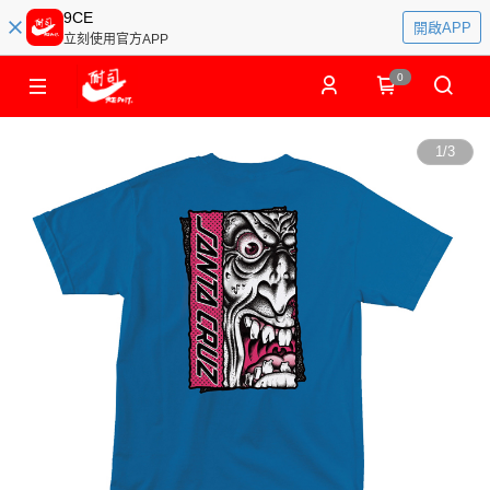
9CE
開啟APP
立刻使用官方APP
0
1
/
3