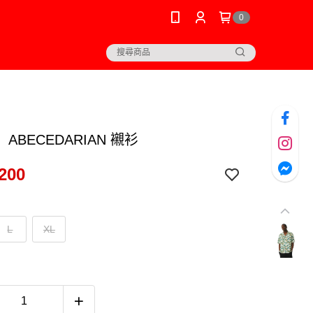
0
】ABECEDARIAN 襯衫
200
L
XL