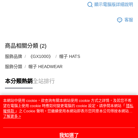
顯示電腦版詳細說明
客服
商品相關分類 (2)
服飾品牌
《GX1000》
帽子 HATS
服飾分類
帽子 HEADWEAR
本分類熱銷
全站排行
本網站中使用 cookie，欲查詢有關本網站使用 cookie 方式之詳情，及若您不希
熱門標籤
望在電腦上使用 cookie 時應如何變更電腦的 cookie 設定，請參閱本網站「
隱私
權條款
」之 Cookie 聲明。您繼續使用本網站即表示您同意本公司得按本網站使
用條款之 Cookie 聲明使用 cookie。
了解更多 >
我知道了