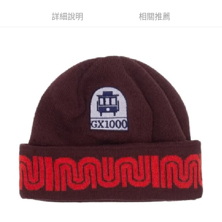
LINE Pay
上海商業儲蓄銀行
台北富邦商業銀行
臺灣中小企業銀行
台中商業銀行
兆豐國際商業銀行
臺灣中小企業銀行
詳細說明
相關推薦
匯豐（台灣）商業銀行
華泰商業銀行
Apple Pay
台中商業銀行
匯豐（台灣）商業銀行
聯邦商業銀行
遠東國際商業銀行
華泰商業銀行
聯邦商業銀行
街口支付
元大商業銀行
永豐商業銀行
遠東國際商業銀行
元大商業銀行
玉山商業銀行
星展（台灣）商業銀行
永豐商業銀行
玉山商業銀行
悠遊付
台新國際商業銀行
中國信託商業銀行
星展（台灣）商業銀行
台新國際商業銀行
台灣樂天信用卡公司
中國信託商業銀行
台灣樂天信用卡公司
Google Pay
ATM付款
運送方式
全家取貨付款
每筆NT$60
7-11取貨付款
每筆NT$60
新竹貨運宅配 (需店面取貨請聯絡客服呦~~收到通知後再請前往門
市取貨!)