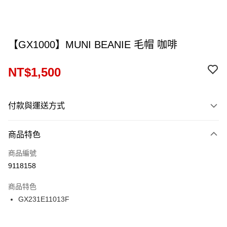
【GX1000】MUNI BEANIE 毛帽 咖啡
NT$1,500
付款與運送方式
付款方式
商品特色
信用卡一次付款
商品編號
信用卡分期付款
9118158
12 期 0 利率 每期
NT$125
21家銀行
商品特色
24 期 0 利率 每期
NT$62
20家銀行
合作金庫商業銀行
第一商業銀行
GX231E11013F
華南商業銀行
彰化商業銀行
合作金庫商業銀行
第一商業銀行
超商取貨付款
上海商業儲蓄銀行
台北富邦商業銀行
華南商業銀行
彰化商業銀行
國泰世華商業銀行
兆豐國際商業銀行