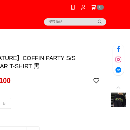
0
TURE】COFFIN PARTY S/S
AR T-SHIRT 黑
100
L