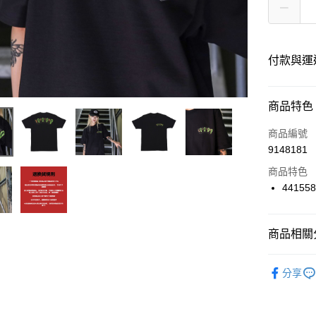
付款與運
付款方式
商品特色
信用卡一
商品編號
9148181
信用卡分
商品特色
12 期
441558
24 期
合作金
華南商
合作金
超商取貨
上海商
商品相關分
華南商
國泰世
LINE Pay
上海商
服飾品牌
臺灣中
兆豐國
分享
匯豐（
Apple Pay
台中商
聯邦商
華泰商
街口支付
元大商
遠東國