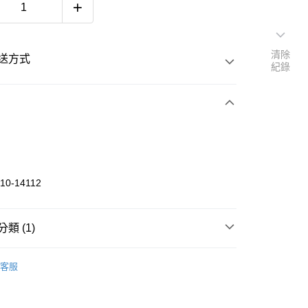
清除
送方式
紀錄
次付款
期付款
 0 利率 每期
NT$91
21家銀行
10-14112
 0 利率 每期
NT$45
20家銀行
庫商業銀行
第一商業銀行
業銀行
彰化商業銀行
庫商業銀行
第一商業銀行
付款
業儲蓄銀行
台北富邦商業銀行
類 (1)
業銀行
彰化商業銀行
華商業銀行
兆豐國際商業銀行
業儲蓄銀行
台北富邦商業銀行
《CREATURE》
上衣 TOP
小企業銀行
台中商業銀行
際商業銀行
臺灣中小企業銀行
客服
台灣）商業銀行
華泰商業銀行
業銀行
匯豐（台灣）商業銀行
業銀行
遠東國際商業銀行
業銀行
聯邦商業銀行
業銀行
永豐商業銀行
際商業銀行
元大商業銀行