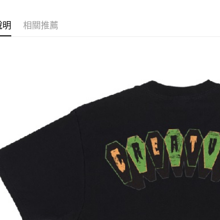
玉山商
永豐商
悠遊付
台新國
星展（
說明
相關推薦
台灣樂
中國信
Google Pa
ATM付款
運送方式
全家取貨
每筆NT$6
7-11取貨
每筆NT$6
新竹貨運宅
市取貨!)
每筆NT$8
離島新竹
每筆NT$1