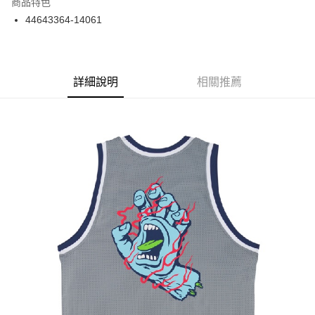
商品特色
24 期 0 利率 每期
NT$45
20家銀行
合作金庫商業銀行
第一商業銀行
44643364-14061
華南商業銀行
彰化商業銀行
合作金庫商業銀行
第一商業銀行
超商取貨付款
上海商業儲蓄銀行
台北富邦商業銀行
華南商業銀行
彰化商業銀行
國泰世華商業銀行
兆豐國際商業銀行
LINE Pay
上海商業儲蓄銀行
台北富邦商業銀行
臺灣中小企業銀行
台中商業銀行
兆豐國際商業銀行
臺灣中小企業銀行
詳細說明
相關推薦
匯豐（台灣）商業銀行
華泰商業銀行
Apple Pay
台中商業銀行
匯豐（台灣）商業銀行
聯邦商業銀行
遠東國際商業銀行
華泰商業銀行
聯邦商業銀行
街口支付
元大商業銀行
永豐商業銀行
遠東國際商業銀行
元大商業銀行
玉山商業銀行
星展（台灣）商業銀行
永豐商業銀行
玉山商業銀行
悠遊付
台新國際商業銀行
中國信託商業銀行
星展（台灣）商業銀行
台新國際商業銀行
台灣樂天信用卡公司
中國信託商業銀行
台灣樂天信用卡公司
Google Pay
ATM付款
運送方式
全家取貨付款
每筆NT$60
7-11取貨付款
每筆NT$60