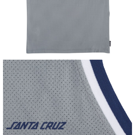
新竹貨運宅配 (需店面取貨請聯絡客服呦~~收到通知後再請前往門
市取貨!)
每筆NT$80
離島新竹物流宅配
每筆NT$150