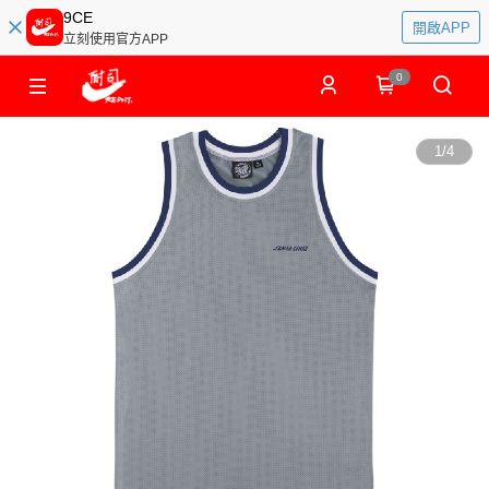
9CE
開啟APP
立刻使用官方APP
0
1
/
4