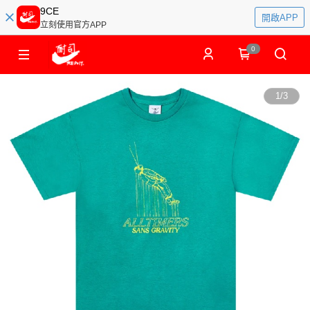
9CE
開啟APP
立刻使用官方APP
0
1
/
3