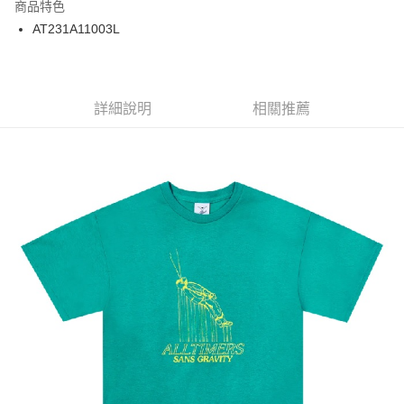
商品特色
24 期 0 利率 每期
NT$58
20家銀行
合作金庫商業銀行
第一商業銀行
AT231A11003L
華南商業銀行
彰化商業銀行
合作金庫商業銀行
第一商業銀行
超商取貨付款
上海商業儲蓄銀行
台北富邦商業銀行
華南商業銀行
彰化商業銀行
國泰世華商業銀行
兆豐國際商業銀行
LINE Pay
上海商業儲蓄銀行
台北富邦商業銀行
臺灣中小企業銀行
台中商業銀行
兆豐國際商業銀行
臺灣中小企業銀行
詳細說明
相關推薦
匯豐（台灣）商業銀行
華泰商業銀行
Apple Pay
台中商業銀行
匯豐（台灣）商業銀行
聯邦商業銀行
遠東國際商業銀行
華泰商業銀行
聯邦商業銀行
街口支付
元大商業銀行
永豐商業銀行
遠東國際商業銀行
元大商業銀行
玉山商業銀行
星展（台灣）商業銀行
永豐商業銀行
玉山商業銀行
悠遊付
台新國際商業銀行
中國信託商業銀行
星展（台灣）商業銀行
台新國際商業銀行
台灣樂天信用卡公司
中國信託商業銀行
台灣樂天信用卡公司
Google Pay
ATM付款
運送方式
全家取貨付款
每筆NT$60
7-11取貨付款
每筆NT$60