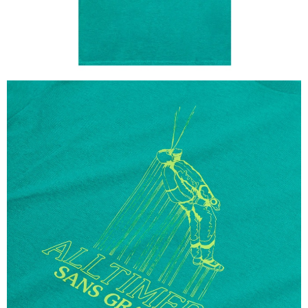
新竹貨運宅配 (需店面取貨請聯絡客服呦~~收到通知後再請前往門
市取貨!)
每筆NT$80
離島新竹物流宅配
每筆NT$150
國家/地區配送
查看運費