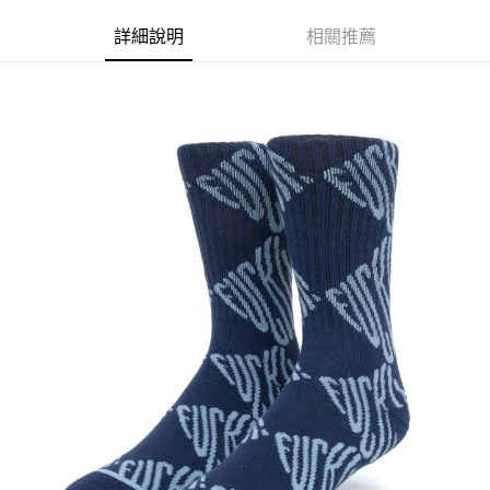
LINE Pay
上海商業儲蓄銀行
台北富邦商業銀行
臺灣中小企業銀行
台中商業銀行
兆豐國際商業銀行
臺灣中小企業銀行
詳細說明
相關推薦
匯豐（台灣）商業銀行
華泰商業銀行
Apple Pay
台中商業銀行
匯豐（台灣）商業銀行
聯邦商業銀行
遠東國際商業銀行
華泰商業銀行
聯邦商業銀行
街口支付
元大商業銀行
永豐商業銀行
遠東國際商業銀行
元大商業銀行
玉山商業銀行
星展（台灣）商業銀行
永豐商業銀行
玉山商業銀行
悠遊付
台新國際商業銀行
中國信託商業銀行
星展（台灣）商業銀行
台新國際商業銀行
台灣樂天信用卡公司
中國信託商業銀行
台灣樂天信用卡公司
Google Pay
ATM付款
運送方式
全家取貨付款
每筆NT$60
7-11取貨付款
每筆NT$60
新竹貨運宅配 (需店面取貨請聯絡客服呦~~收到通知後再請前往門
市取貨!)