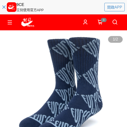
9CE
開啟APP
立刻使用官方APP
0
1
/
2