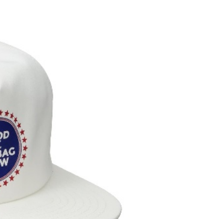
付款
0
付款
0
配 (需店面取貨請聯絡客服呦~~收到通知後再請前往門
0