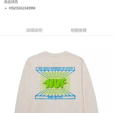
商品特色
24 期 0 利率 每期
NT$75
20家銀行
合作金庫商業銀行
第一商業銀行
HS232A13499M
華南商業銀行
彰化商業銀行
合作金庫商業銀行
第一商業銀行
超商取貨付款
上海商業儲蓄銀行
台北富邦商業銀行
華南商業銀行
彰化商業銀行
國泰世華商業銀行
兆豐國際商業銀行
LINE Pay
上海商業儲蓄銀行
台北富邦商業銀行
臺灣中小企業銀行
台中商業銀行
兆豐國際商業銀行
臺灣中小企業銀行
詳細說明
相關推薦
匯豐（台灣）商業銀行
華泰商業銀行
Apple Pay
台中商業銀行
匯豐（台灣）商業銀行
聯邦商業銀行
遠東國際商業銀行
華泰商業銀行
聯邦商業銀行
街口支付
元大商業銀行
永豐商業銀行
遠東國際商業銀行
元大商業銀行
玉山商業銀行
星展（台灣）商業銀行
永豐商業銀行
玉山商業銀行
悠遊付
台新國際商業銀行
中國信託商業銀行
星展（台灣）商業銀行
台新國際商業銀行
台灣樂天信用卡公司
中國信託商業銀行
台灣樂天信用卡公司
Google Pay
ATM付款
運送方式
全家取貨付款
每筆NT$60
7-11取貨付款
每筆NT$60