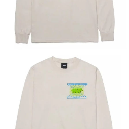
新竹貨運宅配 (需店面取貨請聯絡客服呦~~收到通知後再請前往門
市取貨!)
每筆NT$80
離島新竹物流宅配
每筆NT$150
國家/地區配送
查看運費