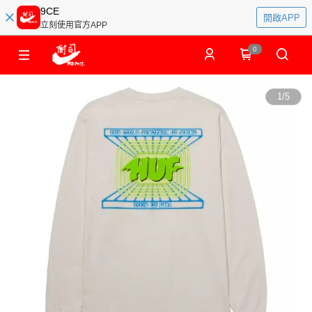
9CE
開啟APP
立刻使用官方APP
0
1
/
5