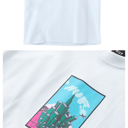
新竹貨運宅配 (需店面取貨請聯絡客服呦~~收到通知後再請前往門
市取貨!)
每筆NT$80
離島新竹物流宅配
每筆NT$150
國家/地區配送
查看運費