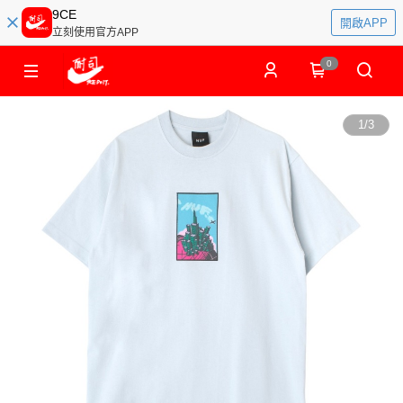
9CE
開啟APP
立刻使用官方APP
0
1
/
3