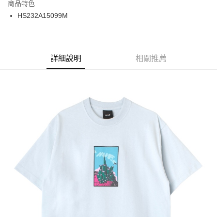
商品特色
24 期 0 利率 每期
NT$66
20家銀行
合作金庫商業銀行
第一商業銀行
HS232A15099M
華南商業銀行
彰化商業銀行
合作金庫商業銀行
第一商業銀行
超商取貨付款
上海商業儲蓄銀行
台北富邦商業銀行
華南商業銀行
彰化商業銀行
國泰世華商業銀行
兆豐國際商業銀行
LINE Pay
上海商業儲蓄銀行
台北富邦商業銀行
臺灣中小企業銀行
台中商業銀行
兆豐國際商業銀行
臺灣中小企業銀行
詳細說明
相關推薦
匯豐（台灣）商業銀行
華泰商業銀行
Apple Pay
台中商業銀行
匯豐（台灣）商業銀行
聯邦商業銀行
遠東國際商業銀行
華泰商業銀行
聯邦商業銀行
街口支付
元大商業銀行
永豐商業銀行
遠東國際商業銀行
元大商業銀行
玉山商業銀行
星展（台灣）商業銀行
永豐商業銀行
玉山商業銀行
悠遊付
台新國際商業銀行
中國信託商業銀行
星展（台灣）商業銀行
台新國際商業銀行
台灣樂天信用卡公司
中國信託商業銀行
台灣樂天信用卡公司
Google Pay
ATM付款
運送方式
全家取貨付款
每筆NT$60
7-11取貨付款
每筆NT$60