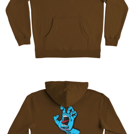
每筆NT$60
新竹貨運宅配 (需店面取貨請聯絡客服呦~~收到通知後再請前往門
市取貨!)
每筆NT$80
離島新竹物流宅配
每筆NT$150