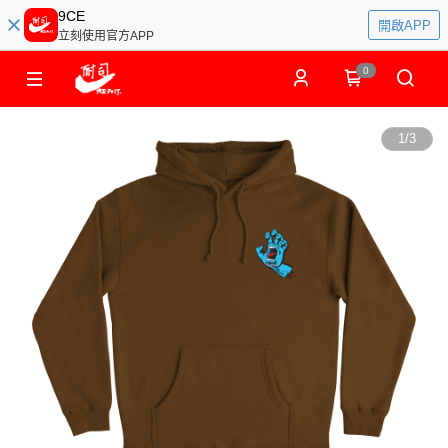
9CE
開啟APP
立刻使用官方APP
0
1
/
3