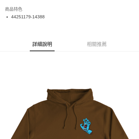
12 期 0 利率 每期
NT$208
21家銀行
商品特色
24 期 0 利率 每期
NT$104
20家銀行
合作金庫商業銀行
第一商業銀行
44251179-14388
華南商業銀行
彰化商業銀行
合作金庫商業銀行
第一商業銀行
超商取貨付款
上海商業儲蓄銀行
台北富邦商業銀行
華南商業銀行
彰化商業銀行
國泰世華商業銀行
兆豐國際商業銀行
LINE Pay
上海商業儲蓄銀行
台北富邦商業銀行
臺灣中小企業銀行
台中商業銀行
兆豐國際商業銀行
臺灣中小企業銀行
詳細說明
相關推薦
匯豐（台灣）商業銀行
華泰商業銀行
Apple Pay
台中商業銀行
匯豐（台灣）商業銀行
聯邦商業銀行
遠東國際商業銀行
華泰商業銀行
聯邦商業銀行
街口支付
元大商業銀行
永豐商業銀行
遠東國際商業銀行
元大商業銀行
玉山商業銀行
星展（台灣）商業銀行
永豐商業銀行
玉山商業銀行
悠遊付
台新國際商業銀行
中國信託商業銀行
星展（台灣）商業銀行
台新國際商業銀行
台灣樂天信用卡公司
中國信託商業銀行
台灣樂天信用卡公司
Google Pay
ATM付款
運送方式
全家取貨付款
每筆NT$60
7-11取貨付款