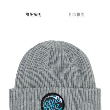
華南商業銀行
彰化商業銀行
國泰世華商業銀行
兆豐國際商業銀行
LINE Pay
上海商業儲蓄銀行
台北富邦商業銀行
臺灣中小企業銀行
台中商業銀行
兆豐國際商業銀行
臺灣中小企業銀行
詳細說明
相關推薦
匯豐（台灣）商業銀行
華泰商業銀行
Apple Pay
台中商業銀行
匯豐（台灣）商業銀行
聯邦商業銀行
遠東國際商業銀行
華泰商業銀行
聯邦商業銀行
街口支付
元大商業銀行
永豐商業銀行
遠東國際商業銀行
元大商業銀行
玉山商業銀行
星展（台灣）商業銀行
永豐商業銀行
玉山商業銀行
悠遊付
台新國際商業銀行
中國信託商業銀行
星展（台灣）商業銀行
台新國際商業銀行
台灣樂天信用卡公司
中國信託商業銀行
台灣樂天信用卡公司
Google Pay
ATM付款
運送方式
全家取貨付款
每筆NT$60
7-11取貨付款
每筆NT$60
新竹貨運宅配 (需店面取貨請聯絡客服呦~~收到通知後再請前往門