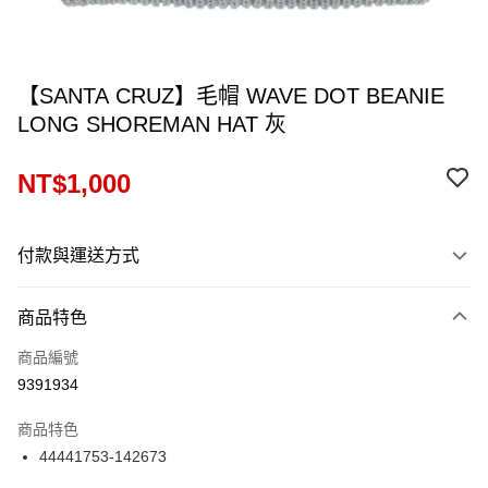
【SANTA CRUZ】毛帽 WAVE DOT BEANIE
LONG SHOREMAN HAT 灰
NT$1,000
付款與運送方式
付款方式
商品特色
信用卡一次付款
商品編號
信用卡分期付款
9391934
12 期 0 利率 每期
NT$83
21家銀行
商品特色
24 期 0 利率 每期
NT$41
20家銀行
合作金庫商業銀行
第一商業銀行
44441753-142673
華南商業銀行
彰化商業銀行
合作金庫商業銀行
第一商業銀行
超商取貨付款
上海商業儲蓄銀行
台北富邦商業銀行