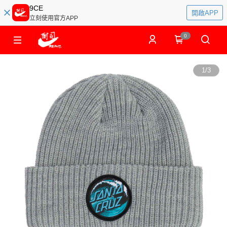
9CE
開啟APP
立刻使用官方APP
0
1
/
3