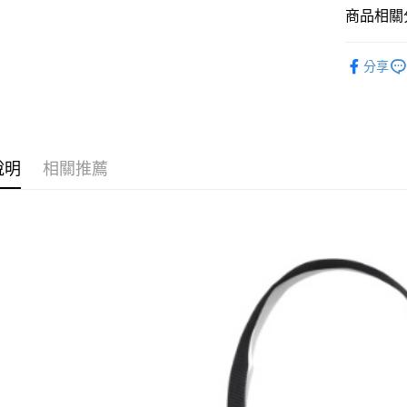
台灣樂
商品相關分
中國信
Google Pa
ATM付款
服飾品牌
分享
服飾分類
運送方式
全家取貨
說明
相關推薦
每筆NT$6
7-11取貨
每筆NT$6
新竹貨運宅
市取貨!)
每筆NT$8
離島新竹
每筆NT$1
國家/地區