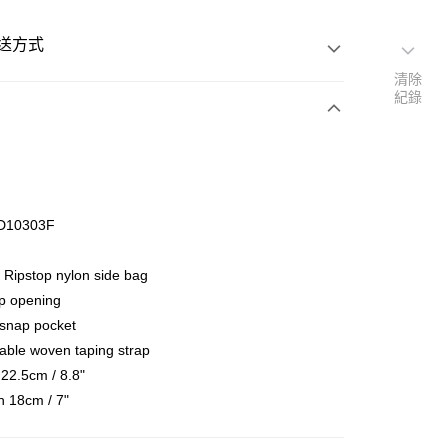
送方式
清除
紀錄
次付款
期付款
 0 利率 每期
NT$166
21家銀行
D10303F
 0 利率 每期
NT$83
20家銀行
庫商業銀行
第一商業銀行
業銀行
彰化商業銀行
 Ripstop nylon side bag
庫商業銀行
第一商業銀行
付款
業儲蓄銀行
台北富邦商業銀行
業銀行
彰化商業銀行
ip opening
華商業銀行
兆豐國際商業銀行
業儲蓄銀行
台北富邦商業銀行
 snap pocket
小企業銀行
台中商業銀行
際商業銀行
臺灣中小企業銀行
table woven taping strap
台灣）商業銀行
華泰商業銀行
業銀行
匯豐（台灣）商業銀行
業銀行
遠東國際商業銀行
 22.5cm / 8.8"
業銀行
聯邦商業銀行
業銀行
永豐商業銀行
h 18cm / 7"
際商業銀行
元大商業銀行
業銀行
星展（台灣）商業銀行
業銀行
玉山商業銀行
際商業銀行
中國信託商業銀行
台灣）商業銀行
台新國際商業銀行