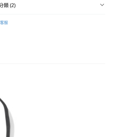
天信用卡公司
類 (2)
託商業銀行
台灣樂天信用卡公司
y
《BUTTER GOODS》
配件 ACCESSORIES
客服
配件 ACCESSORIES
付款
0
付款
0
配 (需店面取貨請聯絡客服呦~~收到通知後再請前往門
0
物流宅配
50
配送
查看運費