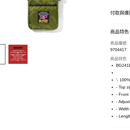
付款與運
付款方式
商品特色
信用卡一
商品編號
9704417
信用卡分
商品特色
12 期
BG241
24 期
合作金
華南商
'- 100%
合作金
超商取貨
上海商
華南商
- Top z
國泰世
LINE Pay
上海商
- Front
臺灣中
兆豐國
- Adjus
匯豐（
Apple Pay
台中商
聯邦商
- Width
華泰商
街口支付
元大商
- Lengt
遠東國
玉山商
永豐商
悠遊付
台新國
星展（