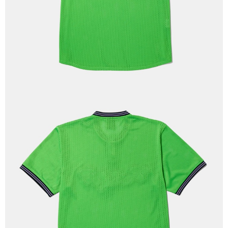
每筆NT$60
新竹貨運宅配 (需店面取貨請聯絡客服呦~~收到通知後再請前往門
市取貨!)
每筆NT$80
離島新竹物流宅配
每筆NT$150
國家/地區配送
查看運費