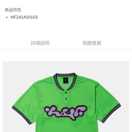
12 期 0 利率 每期
NT$300
21家銀行
商品特色
24 期 0 利率 每期
NT$150
20家銀行
合作金庫商業銀行
第一商業銀行
HF241A10103
華南商業銀行
彰化商業銀行
合作金庫商業銀行
第一商業銀行
超商取貨付款
上海商業儲蓄銀行
台北富邦商業銀行
華南商業銀行
彰化商業銀行
國泰世華商業銀行
兆豐國際商業銀行
LINE Pay
上海商業儲蓄銀行
台北富邦商業銀行
臺灣中小企業銀行
台中商業銀行
兆豐國際商業銀行
臺灣中小企業銀行
詳細說明
相關推薦
匯豐（台灣）商業銀行
華泰商業銀行
Apple Pay
台中商業銀行
匯豐（台灣）商業銀行
聯邦商業銀行
遠東國際商業銀行
華泰商業銀行
聯邦商業銀行
街口支付
元大商業銀行
永豐商業銀行
遠東國際商業銀行
元大商業銀行
玉山商業銀行
星展（台灣）商業銀行
永豐商業銀行
玉山商業銀行
悠遊付
台新國際商業銀行
中國信託商業銀行
星展（台灣）商業銀行
台新國際商業銀行
台灣樂天信用卡公司
中國信託商業銀行
台灣樂天信用卡公司
Google Pay
ATM付款
運送方式
全家取貨付款
每筆NT$60
7-11取貨付款