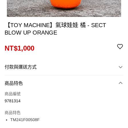
【TOY MACHINE】氣球娃娃 橘 - SECT
BLOW UP ORANGE
NT$1,000
付款與運送方式
付款方式
商品特色
信用卡一次付款
商品編號
信用卡分期付款
9781314
12 期 0 利率 每期
NT$83
21家銀行
商品特色
24 期 0 利率 每期
NT$41
20家銀行
合作金庫商業銀行
第一商業銀行
TM241F00508F
華南商業銀行
彰化商業銀行
合作金庫商業銀行
第一商業銀行
超商取貨付款
上海商業儲蓄銀行
台北富邦商業銀行