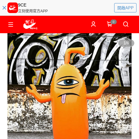
9CE
開啟APP
立刻使用官方APP
0
1
/
6