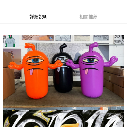
華南商業銀行
彰化商業銀行
國泰世華商業銀行
兆豐國際商業銀行
LINE Pay
上海商業儲蓄銀行
台北富邦商業銀行
臺灣中小企業銀行
台中商業銀行
兆豐國際商業銀行
臺灣中小企業銀行
詳細說明
相關推薦
匯豐（台灣）商業銀行
華泰商業銀行
Apple Pay
台中商業銀行
匯豐（台灣）商業銀行
聯邦商業銀行
遠東國際商業銀行
華泰商業銀行
聯邦商業銀行
街口支付
元大商業銀行
永豐商業銀行
遠東國際商業銀行
元大商業銀行
玉山商業銀行
星展（台灣）商業銀行
永豐商業銀行
玉山商業銀行
悠遊付
台新國際商業銀行
中國信託商業銀行
星展（台灣）商業銀行
台新國際商業銀行
台灣樂天信用卡公司
中國信託商業銀行
台灣樂天信用卡公司
Google Pay
ATM付款
運送方式
全家取貨付款
每筆NT$60
7-11取貨付款
每筆NT$60
新竹貨運宅配 (需店面取貨請聯絡客服呦~~收到通知後再請前往門