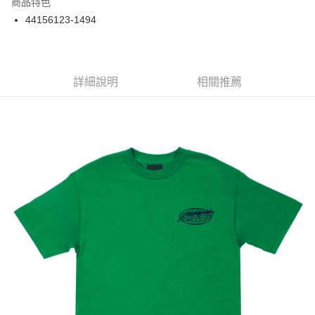
商品特色
24 期 0 利率 每期
NT$50
20家銀行
合作金庫商業銀行
第一商業銀行
44156123-1494
華南商業銀行
彰化商業銀行
合作金庫商業銀行
第一商業銀行
超商取貨付款
上海商業儲蓄銀行
台北富邦商業銀行
華南商業銀行
彰化商業銀行
國泰世華商業銀行
兆豐國際商業銀行
LINE Pay
上海商業儲蓄銀行
台北富邦商業銀行
臺灣中小企業銀行
台中商業銀行
兆豐國際商業銀行
臺灣中小企業銀行
詳細說明
相關推薦
匯豐（台灣）商業銀行
華泰商業銀行
Apple Pay
台中商業銀行
匯豐（台灣）商業銀行
聯邦商業銀行
遠東國際商業銀行
華泰商業銀行
聯邦商業銀行
街口支付
元大商業銀行
永豐商業銀行
遠東國際商業銀行
元大商業銀行
玉山商業銀行
星展（台灣）商業銀行
永豐商業銀行
玉山商業銀行
悠遊付
台新國際商業銀行
中國信託商業銀行
星展（台灣）商業銀行
台新國際商業銀行
台灣樂天信用卡公司
中國信託商業銀行
台灣樂天信用卡公司
Google Pay
ATM付款
運送方式
全家取貨付款
每筆NT$60
7-11取貨付款
每筆NT$60