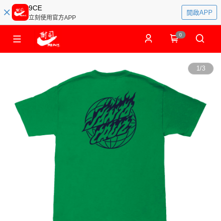
9CE
開啟APP
立刻使用官方APP
0
1
/
3