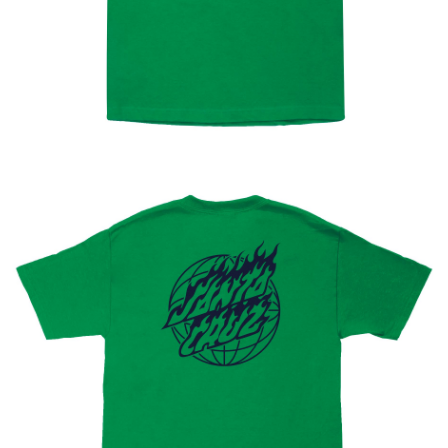
新竹貨運宅配 (需店面取貨請聯絡客服呦~~收到通知後再請前往門
市取貨!)
每筆NT$80
離島新竹物流宅配
每筆NT$150