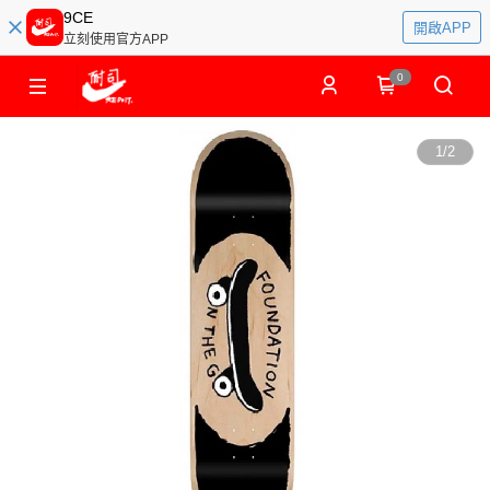
9CE
開啟APP
立刻使用官方APP
0
1
/
2