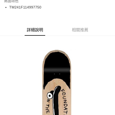
商品特色
24 期 0 利率 每期
NT$91
20家銀行
合作金庫商業銀行
第一商業銀行
TM241F114997750
華南商業銀行
彰化商業銀行
合作金庫商業銀行
第一商業銀行
LINE Pay
上海商業儲蓄銀行
台北富邦商業銀行
華南商業銀行
彰化商業銀行
國泰世華商業銀行
兆豐國際商業銀行
Apple Pay
上海商業儲蓄銀行
台北富邦商業銀行
臺灣中小企業銀行
台中商業銀行
兆豐國際商業銀行
臺灣中小企業銀行
詳細說明
相關推薦
匯豐（台灣）商業銀行
華泰商業銀行
街口支付
台中商業銀行
匯豐（台灣）商業銀行
聯邦商業銀行
遠東國際商業銀行
華泰商業銀行
聯邦商業銀行
悠遊付
元大商業銀行
永豐商業銀行
遠東國際商業銀行
元大商業銀行
玉山商業銀行
星展（台灣）商業銀行
永豐商業銀行
玉山商業銀行
Google Pay
台新國際商業銀行
中國信託商業銀行
星展（台灣）商業銀行
台新國際商業銀行
台灣樂天信用卡公司
中國信託商業銀行
台灣樂天信用卡公司
ATM付款
運送方式
新竹貨運宅配 (需店面取貨請聯絡客服呦~~收到通知後再請前往門
市取貨!)
每筆NT$80